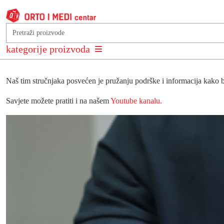
Savjeti stručnog tima Orto i Me
kategorije proizvoda
Naš tim stručnjaka posvećen je pružanju podrške i informacija kako b
Savjete možete pratiti i na našem
Youtube kanalu.