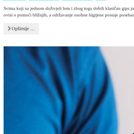
Svima koji su jednom doživjeli lom i zbog toga dobili klasičan gips ja
ovisi o pomoći bližnjih, a održavanje osobne higijene postaje poseba
Opširnije …