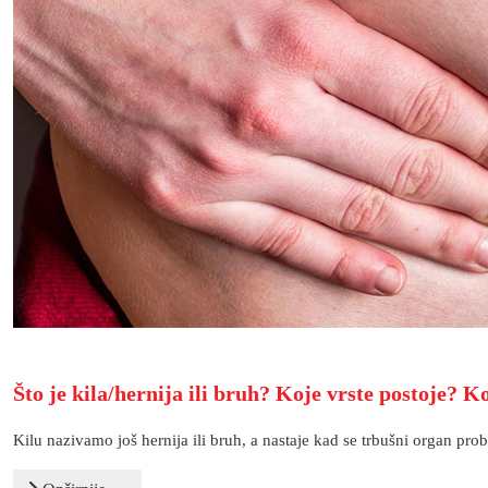
Što je kila/hernija ili bruh? Koje vrste postoje? K
Kilu nazivamo još hernija ili bruh, a nastaje kad se trbušni organ prob