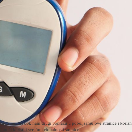
rad stranice, dok nam drugi pomažu u poboljšanju ove stranice i korisnič
 moći koristiti sve funkcionalnosti stranice.