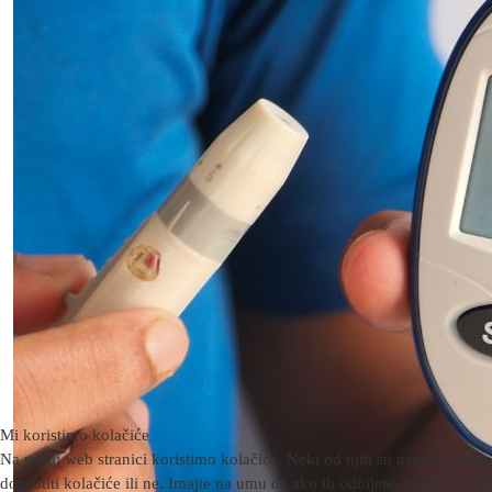
Mi koristimo kolačiće
Na našoj web stranici koristimo kolačiće. Neki od njih su neophodni za 
dopustiti kolačiće ili ne. Imajte na umu da ako ih odbijete, možda nećete