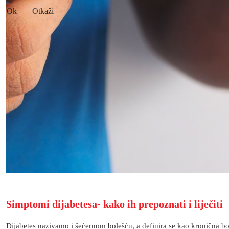
Ok
Otkaži
Simptomi dijabetesa- kako ih prepoznati i liječiti
Dijabetes nazivamo i šećernom bolešću, a definira se kao kronična bol