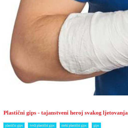
Plastični gips - tajanstveni heroj svakog ljetovanja
plastični gips
tvrdi plastični gips
meki plastični gips
gips