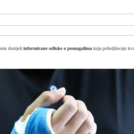
di centra
iste donijeli
informirane odluke o pomagalima
koja poboljšavaju kva