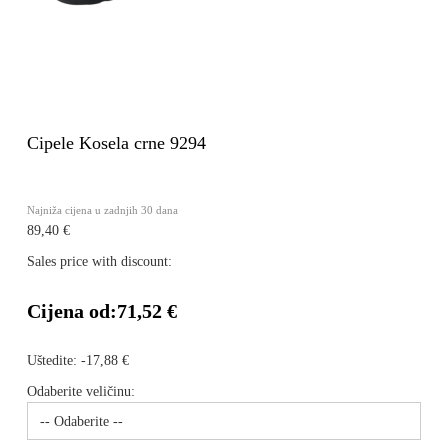
Cipele Kosela crne 9294
Najniža cijena u zadnjih 30 dana
89,40 €
Sales price with discount:
Cijena od:
71,52 €
Uštedite:
-17,88 €
Odaberite veličinu: