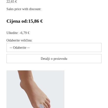
22,65 €
Sales price with discount:
Cijena od:
15,86 €
Uštedite:
-6,79 €
Odaberite veličinu:
Detalji o proizvodu