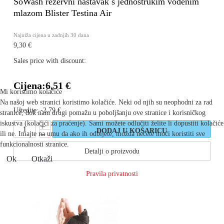
SoWash rezervni nastavak s jednostrukim vodenim
mlazom Blister Testina Air
Najniža cijena u zadnjih 30 dana
9,30 €
Sales price with discount:
Cijena:
6,51 €
Mi koristimo kolačiće
Na našoj web stranici koristimo kolačiće. Neki od njih su neophodni za rad
Uštedite:
-2,79 €
stranice, dok nam drugi pomažu u poboljšanju ove stranice i korisničkog
iskustva (kolačići za praćenje). Sami možete odlučiti želite li dopustiti kolačiće
ili ne. Imajte na umu da ako ih odbijete, možda nećete moći koristiti sve
funkcionalnosti stranice.
Detalji o proizvodu
Ok
Otkaži
Pravila privatnosti