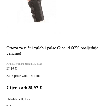
Ortoza za ručni zglob i palac Gibaud 6650 posljednje
veličine!
Najniža cijena u zadnjih 30 dana
37,10 €
Sales price with discount:
Cijena od:
25,97 €
Uštedite:
-11,13 €