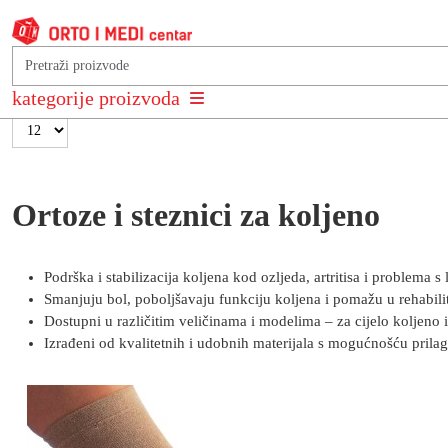
Poredaj po
Najnovije +/-
kategorije proizvoda
Rezultati 1 - 12 od 18
Ortoze i steznici za koljeno
Podrška i stabilizacija koljena kod ozljeda, artritisa i problema 
Smanjuju bol, poboljšavaju funkciju koljena i pomažu u rehabilit
Dostupni u različitim veličinama i modelima – za cijelo koljeno i
Izrađeni od kvalitetnih i udobnih materijala s mogućnošću prila