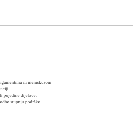
s ligamentima ili meniskusom.
aciji.
li pojedine dijelove.
godbe stupnju podrške.