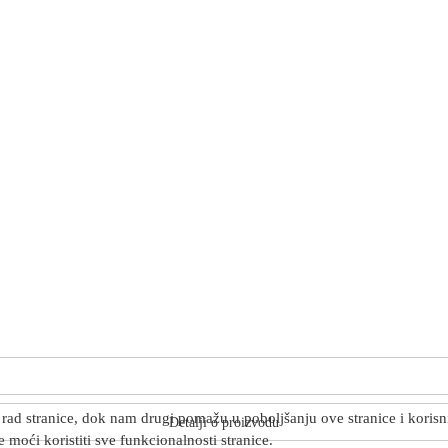
rad stranice, dok nam drugi pomažu u poboljšanju ove stranice i korisnič
Detalji o proizvodu
 moći koristiti sve funkcionalnosti stranice.