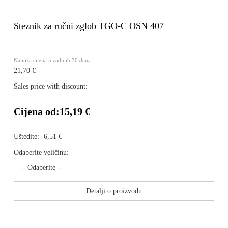
Steznik za ručni zglob TGO-C OSN 407
Najniža cijena u zadnjih 30 dana
21,70 €
Sales price with discount:
Cijena od:
15,19 €
Uštedite:
-6,51 €
Odaberite veličinu:
Detalji o proizvodu