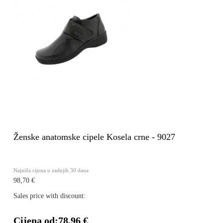
Ženske anatomske cipele Kosela crne - 9027
Najniža cijena u zadnjih 30 dana
98,70 €
Sales price with discount:
Cijena od:
78,96 €