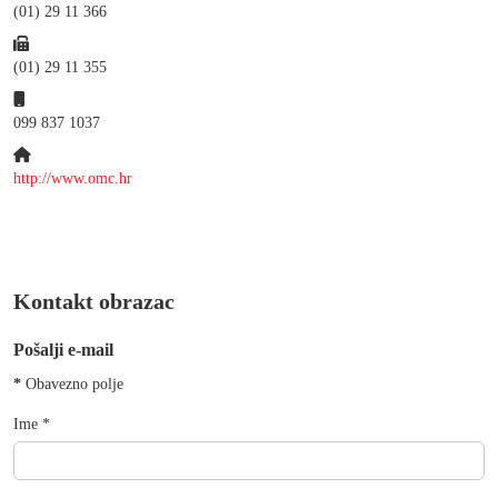
(01) 29 11 366
Fax:
(01) 29 11 355
Mobitel:
099 837 1037
Web site:
http://www.omc.hr
Kontakt obrazac
Pošalji e-mail
*
Obavezno polje
Ime
*