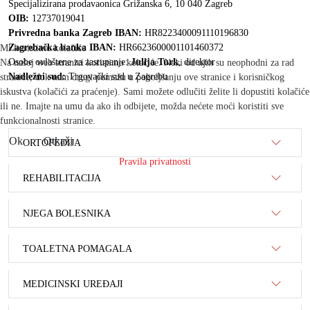
Specijalizirana prodavaonica Grižanska 6, 10 040 Zagreb
OIB:
12737019041
Privredna banka Zagreb IBAN:
HR8223400091110196830
Zagrebačka banka IBAN:
HR6623600001101460372
Mi koristimo kolačiće
Osobe ovlaštene za zastupanje:
Julija Turk
, direktor
Na našoj web stranici koristimo kolačiće. Neki od njih su neophodni za rad
Nadležni sud:
Trgovački sud u Zagrebu
stranice, dok nam drugi pomažu u poboljšanju ove stranice i korisničkog
iskustva (kolačići za praćenje). Sami možete odlučiti želite li dopustiti kolačiće
ili ne. Imajte na umu da ako ih odbijete, možda nećete moći koristiti sve
funkcionalnosti stranice.
Ok
Otkaži
ORTOPEDIJA
Pravila privatnosti
REHABILITACIJA
NJEGA BOLESNIKA
TOALETNA POMAGALA
MEDICINSKI UREĐAJI