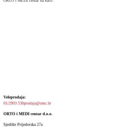
ORTO i MEDI centar na karti:
Veleprodaja:
01/2993 530
prodaja@omc.hr
ORTO i MEDI centar d.o.o.
Sjedište Prijedorska 27a