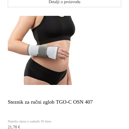
Detalji o proizvodu
Steznik za ručni zglob TGO-C OSN 407
Najniža cijena u zadnjih 30 dana
21,70 €