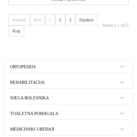
Početak
Pret
1
2
3
Sljedeće
Stranica 1 od 3
Kraj
ORTOPEDIJA
REHABILITACIJA
NJEGA BOLESNIKA
TOALETNA POMAGALA
MEDICINSKI UREĐAJI