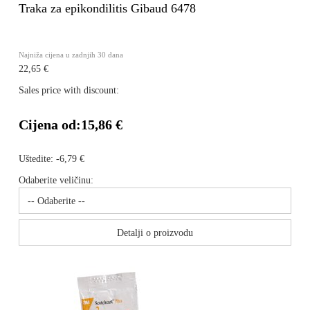
Traka za epikondilitis Gibaud 6478
Najniža cijena u zadnjih 30 dana
22,65 €
Sales price with discount:
Cijena od:
15,86 €
Uštedite:
-6,79 €
Odaberite veličinu:
Detalji o proizvodu