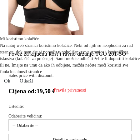
Mi koristimo kolačiće
Na našoj web stranici koristimo kolačiće. Neki od njih su neophodni za rad
stranice, dok nam drugi pomažu u poboljšanju ove stranice i korisničkog
Povez za ključnu kost i ravno držanje TGO 201-SO
iskustva (kolačići za praćenje). Sami možete odlučiti želite li dopustiti kolačiće
ili ne. Imajte na umu da ako ih odbijete, možda nećete moći koristiti sve
funkcionalnosti stranice.
Sales price with discount:
Ok
Otkaži
Cijena od:
19,50 €
Pravila privatnosti
Uštedite:
Odaberite veličinu:
Detalji o proizvodu