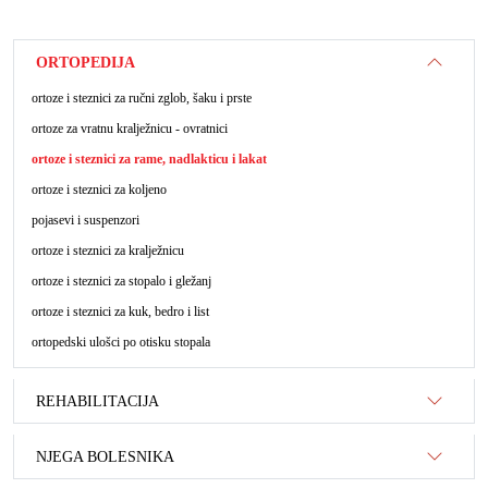
ORTOPEDIJA
ortoze i steznici za ručni zglob, šaku i prste
ortoze za vratnu kralježnicu - ovratnici
ortoze i steznici za rame, nadlakticu i lakat
ortoze i steznici za koljeno
pojasevi i suspenzori
ortoze i steznici za kralježnicu
ortoze i steznici za stopalo i gležanj
ortoze i steznici za kuk, bedro i list
ortopedski ulošci po otisku stopala
REHABILITACIJA
NJEGA BOLESNIKA