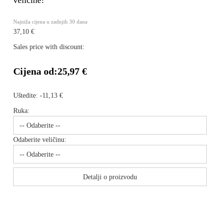
veličine!
Najniža cijena u zadnjih 30 dana
37,10 €
Sales price with discount:
Cijena od:
25,97 €
Uštedite:
-11,13 €
Ruka:
Odaberite veličinu:
Detalji o proizvodu