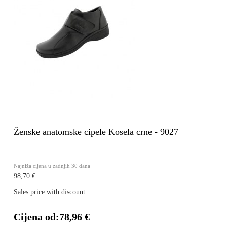
Ženske anatomske cipele Kosela crne - 9027
Najniža cijena u zadnjih 30 dana
98,70 €
Sales price with discount:
Cijena od:
78,96 €