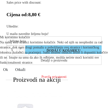
Sales price with discount:
Cijena od:
8,80 €
Uštedite:
U mailu navedite željenu boju!
Mi koristimo kolačiće
Na našoj web stranici koristimo kolačiće. Neki od njih su neophodni za rad
stranice, dok nam drugi pomažu u poboljšanju ove stranice i korisničkog
iskustva (kolačići za praćenje). Sami možete odlučiti želite li dopustiti kolačiće
ili ne. Imajte na umu da ako ih odbijete, možda nećete moći koristiti sve
Detalji o proizvodu
funkcionalnosti stranice.
Ok
Otkaži
Pravila privatnosti
Proizvodi na akciji