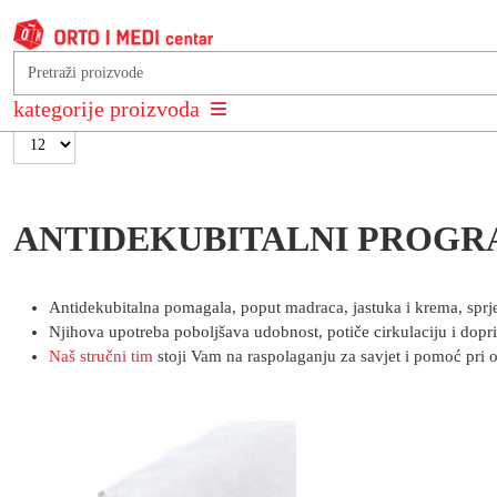
Poredaj po
Najnovije +/-
kategorije proizvoda
Rezultati 1 - 12 od 39
ANTIDEKUBITALNI PROG
Antidekubitalna pomagala, poput madraca, jastuka i krema, sprje
Njihova upotreba poboljšava udobnost, potiče cirkulaciju i dop
Naš stručni tim
stoji Vam na raspolaganju za savjet i pomoć pri 