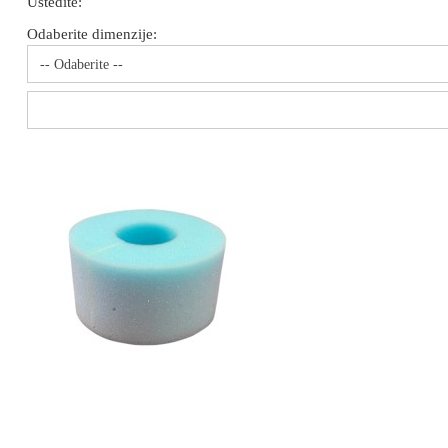
Uštedite:
Odaberite dimenzije:
-- Odaberite --