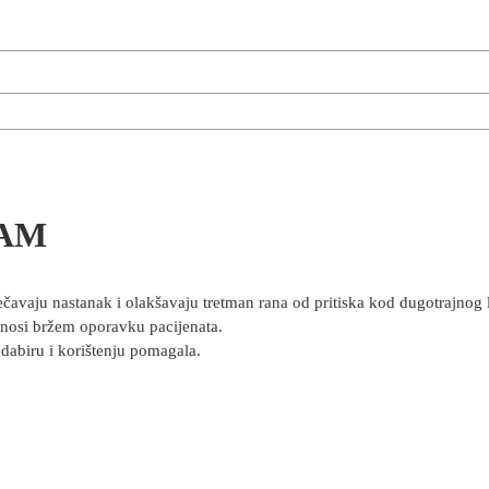
RAM
čavaju nastanak i olakšavaju tretman rana od pritiska kod dugotrajnog 
rinosi bržem oporavku pacijenata.
odabiru i korištenju pomagala.