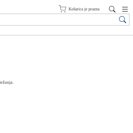
Košarica je prazna
ležanja.