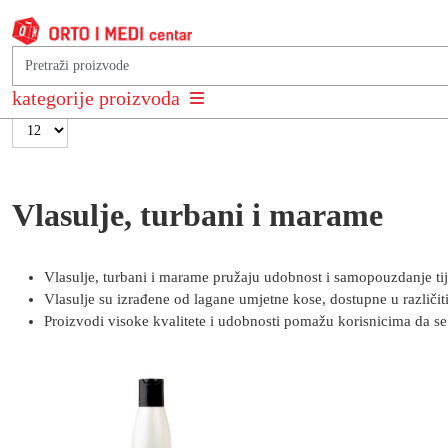
Poredaj po
Najnovije +/-
kategorije proizvoda
Rezultati 1 - 12 od 29
Vlasulje, turbani i marame
Vlasulje, turbani i marame pružaju udobnost i samopouzdanje tij
Vlasulje su izrađene od lagane umjetne kose, dostupne u različ
Proizvodi visoke kvalitete i udobnosti pomažu korisnicima da 