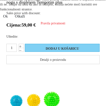
nogu s displejem Tempotim plus
ili ne. Imajte na umu da ako ih odbijete, možda nećete moći koristiti sve
funkcionalnosti stranice.
Sales price with discount:
Ok
Otkaži
Pravila privatnosti
Cijena:
59,00 €
Uštedite:
Detalji o proizvodu