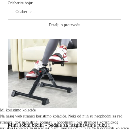
Odaberite boju:
Detalji o proizvodu
Mi koristimo kolačiće
Na našoj web stranici koristimo kolačiće. Neki od njih su neophodni za rad
stranice, dok nam drugi pomažu u poboljšanju ove stranice i korisničkog
Mini sobni bicikl - pedale za razgibavanje ruku i
iskustva (kolačići za praćenje). Sami možete odlučiti želite li dopustiti kolačiće