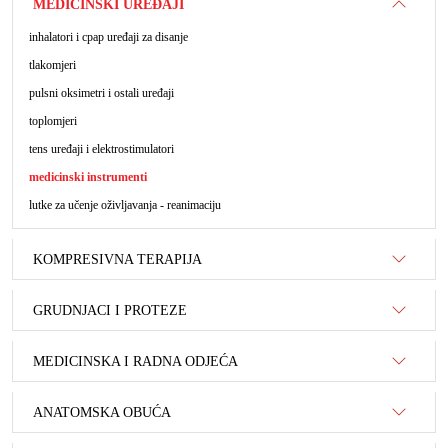
MEDICINSKI UREĐAJI
inhalatori i cpap uređaji za disanje
tlakomjeri
pulsni oksimetri i ostali uređaji
toplomjeri
tens uređaji i elektrostimulatori
medicinski instrumenti
lutke za učenje oživljavanja - reanimaciju
KOMPRESIVNA TERAPIJA
GRUDNJACI I PROTEZE
MEDICINSKA I RADNA ODJEĆA
ANATOMSKA OBUĆA