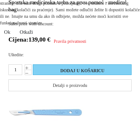
Sportska medicinska torba za prvu pomoć - medical
stranice, dok nam drugi pomažu u poboljšanju ove stranice i korisničkog
bag
iskustva (kolačići za praćenje). Sami možete odlučiti želite li dopustiti kolačiće
ili ne. Imajte na umu da ako ih odbijete, možda nećete moći koristiti sve
funkcionalnosti stranice.
Sales price with discount:
Ok
Otkaži
Cijena:
139,00 €
Pravila privatnosti
Uštedite:
Detalji o proizvodu