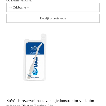
Odaberite veličinu:
Detalji o proizvodu
SoWash rezervni nastavak s jednostrukim vodenim