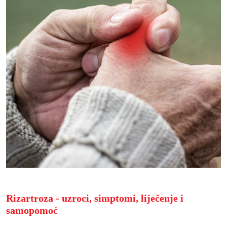
Rizartroza - uzroci, simptomi, liječenje i
samopomoć