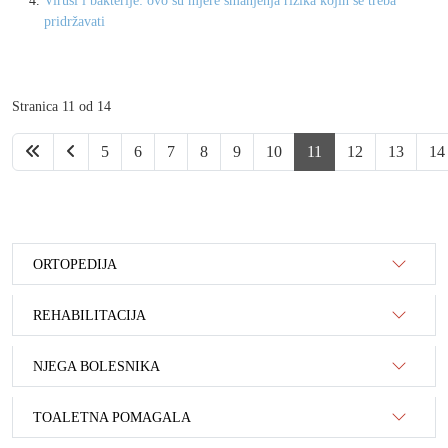
Virusi i bakterije: ovo su mjere smanjenja rizika kojih se treba
pridržavati
Stranica 11 od 14
5
6
7
8
9
10
11
12
13
14
ORTOPEDIJA
REHABILITACIJA
NJEGA BOLESNIKA
TOALETNA POMAGALA