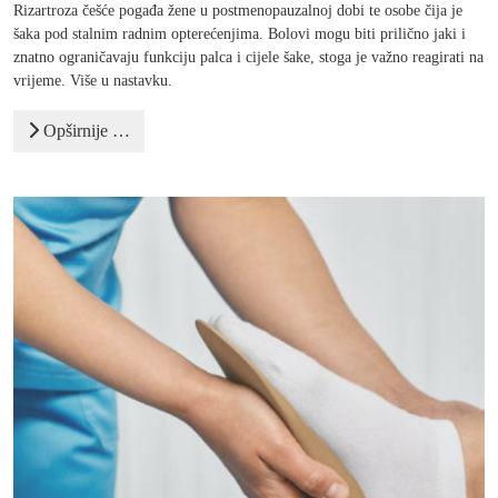
Rizartroza češće pogađa žene u postmenopauzalnoj dobi te osobe čija je
šaka pod stalnim radnim opterećenjima. Bolovi mogu biti prilično jaki i
znatno ograničavaju funkciju palca i cijele šake, stoga je važno reagirati na
vrijeme. Više u nastavku.
Opširnije …