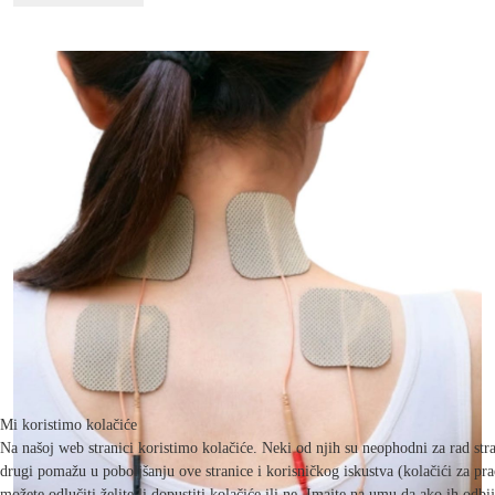
Mi koristimo kolačiće
Na našoj web stranici koristimo kolačiće. Neki od njih su neophodni za rad st
drugi pomažu u poboljšanju ove stranice i korisničkog iskustva (kolačići za pr
možete odlučiti želite li dopustiti kolačiće ili ne. Imajte na umu da ako ih odb