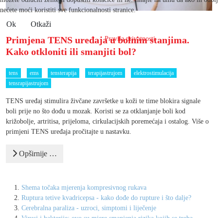
nećete moći koristiti sve funkcionalnosti stranice.
Ok
Otkaži
Primjena TENS uređaja u bolnim stanjima.
Pravila privatnosti
Kako otkloniti ili smanjiti bol?
tens
ems
tensterapija
terapijastrujom
elektrostimulacija
tensrapijastrujom
TENS uređaj stimulira živčane završetke u koži te time blokira signale
boli prije no što dođu u mozak. Koristi se za otklanjanje boli kod
križobolje, artritisa, prijeloma, cirkulacijskih poremećaja i ostalog. Više o
primjeni TENS uređaja pročitajte u nastavku.
Opširnije …
Shema točaka mjerenja kompresivnog rukava
Ruptura tetive kvadricepsa - kako dođe do rupture i što dalje?
Cerebralna paraliza - uzroci, simptomi i liječenje