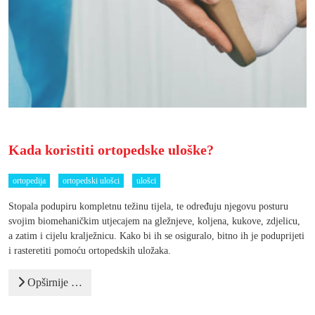
Kada koristiti ortopedske uloške?
ortopedija
ortopedski ulošci
ulošci
Stopala podupiru kompletnu težinu tijela, te određuju njegovu posturu
svojim biomehaničkim utjecajem na gležnjeve, koljena, kukove, zdjelicu,
a zatim i cijelu kralježnicu. Kako bi ih se osiguralo, bitno ih je poduprijeti
i rasteretiti pomoću ortopedskih uložaka.
Opširnije …