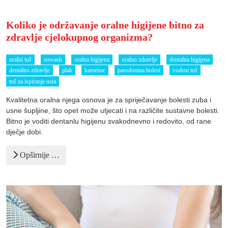
Koliko je održavanje oralne higijene bitno za
zdravlje cjelokupnog organizma?
oralni tuš
sowash
oralna higijena
oralno zdravlje
dentalna higijena
dentalno zdravlje
plak
kamenac
parodontna bolest
vodeni tuš
tuš za ispiranje usta
Kvalitetna oralna njega osnova je za spriječavanje bolesti zuba i
usne šupljine, što opet može utjecati i na različite sustavne bolesti.
Bitno je voditi dentanlu higijenu svakodnevno i redovito, od rane
dječje dobi.
Opširnije …