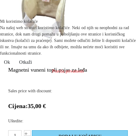
Mi koristimo kolačiće
Na našoj web stranici koristimo kolačiće. Neki od njih su neophodni za rad
stranice, dok nam drugi pomažu u poboljšanju ove stranice i korisničkog
iskustva (kolačići za praćenje). Sami možete odlučiti želite li dopustiti kolačiće
ili ne. Imajte na umu da ako ih odbijete, možda nećete moći koristiti sve
funkcionalnosti stranice.
Ok
Otkaži
Magnetni vuneni topli pojas za leđa
Pravila privatnosti
Sales price with discount:
Cijena:
35,00 €
Uštedite: