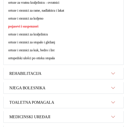
ortoze za vratnu kralježnicu - ovratnici
ortoze i steznici za rame, nadlakticu i lakat
ortoze i steznici za koljeno
pojasevi i suspenzori
ortoze i steznici za kralježnicu
ortoze i steznici za stopalo i gležanj
ortoze i steznici za kuk, bedro i list
ortopedski ulošci po otisku stopala
REHABILITACIJA
NJEGA BOLESNIKA
TOALETNA POMAGALA
MEDICINSKI UREĐAJI