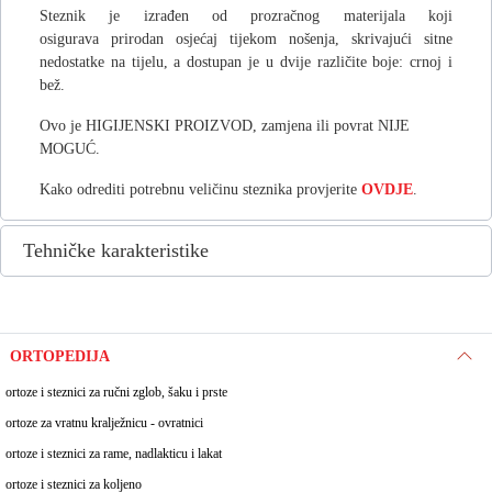
Steznik je izrađen od prozračnog materijala koji
osigurava prirodan osjećaj tijekom nošenja, skrivajući sitne
nedostatke na tijelu, a dostupan je u dvije različite boje: crnoj i
bež.
Ovo je HIGIJENSKI PROIZVOD, zamjena ili povrat NIJE
MOGUĆ.
Kako odrediti potrebnu veličinu steznika provjerite
OVDJE
.
Tehničke karakteristike
ORTOPEDIJA
ortoze i steznici za ručni zglob, šaku i prste
ortoze za vratnu kralježnicu - ovratnici
ortoze i steznici za rame, nadlakticu i lakat
ortoze i steznici za koljeno