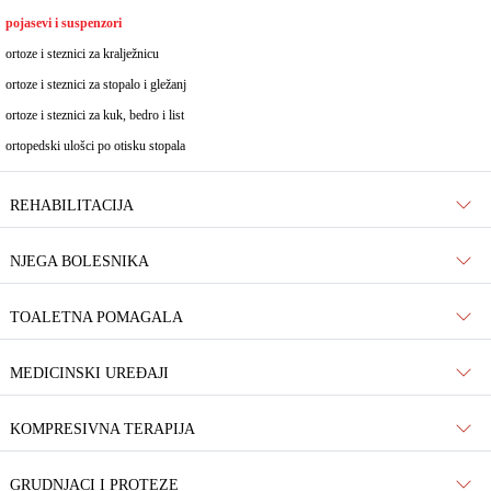
pojasevi i suspenzori
ortoze i steznici za kralježnicu
ortoze i steznici za stopalo i gležanj
ortoze i steznici za kuk, bedro i list
ortopedski ulošci po otisku stopala
REHABILITACIJA
NJEGA BOLESNIKA
TOALETNA POMAGALA
MEDICINSKI UREĐAJI
KOMPRESIVNA TERAPIJA
GRUDNJACI I PROTEZE