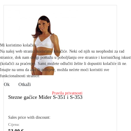
Mi koristimo kolačiće
Na našoj web stranici koristimo kolačiće. Neki od njih su neophodni za rad
stranice, dok nam drugi pomažu u poboljšanju ove stranice i korisničkog iskus
(kolačići za praćenje). Sami možete odlučiti želite li dopustiti kolačiće ili ne.
Imajte na umu da ako ih odbijete, možda nećete moći koristiti sve
funkcionalnosti stranice.
Ok
Otkaži
Pravila privatnosti
Stezne gaćice Mider S-351 i S-353
Sales price with discount:
Cijena:
53,00 €