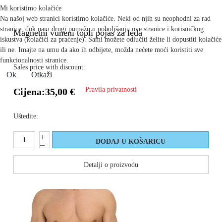
Mi koristimo kolačiće
Na našoj web stranici koristimo kolačiće. Neki od njih su neophodni za rad
stranice, dok nam drugi pomažu u poboljšanju ove stranice i korisničkog
Magnetni vuneni topli pojas za leđa
iskustva (kolačići za praćenje). Sami možete odlučiti želite li dopustiti kolačiće
ili ne. Imajte na umu da ako ih odbijete, možda nećete moći koristiti sve
funkcionalnosti stranice.
Sales price with discount:
Ok
Otkaži
Pravila privatnosti
Cijena:
35,00 €
Uštedite:
Detalji o proizvodu