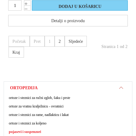
Detalji o proizvodu
Početak
Pret
1
2
Sljedeće
Stranica 1 od 2
Kraj
ORTOPEDIJA
ortoze i steznici za ručni zglob, šaku i prste
ortoze za vratnu kralježnicu - ovratnici
ortoze i steznici za rame, nadlakticu i lakat
ortoze i steznici za koljeno
pojasevi i suspenzori