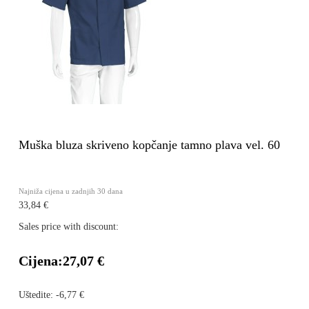
Muška bluza skriveno kopčanje tamno plava vel. 60
Najniža cijena u zadnjih 30 dana
33,84 €
Sales price with discount:
Cijena:
27,07 €
Uštedite:
-6,77 €