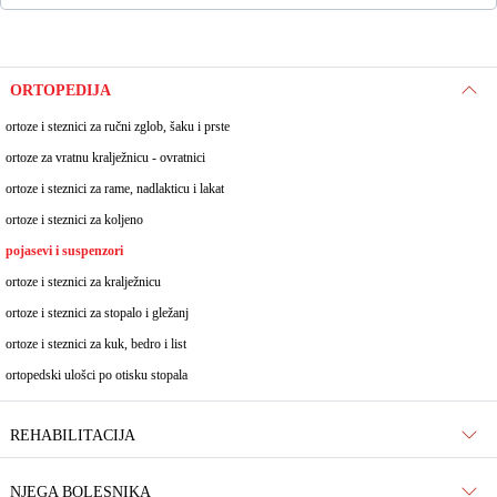
ORTOPEDIJA
ortoze i steznici za ručni zglob, šaku i prste
ortoze za vratnu kralježnicu - ovratnici
ortoze i steznici za rame, nadlakticu i lakat
ortoze i steznici za koljeno
pojasevi i suspenzori
ortoze i steznici za kralježnicu
ortoze i steznici za stopalo i gležanj
ortoze i steznici za kuk, bedro i list
ortopedski ulošci po otisku stopala
REHABILITACIJA
NJEGA BOLESNIKA