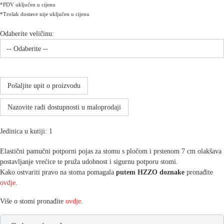
*PDV uključen u cijenu
*Trošak dostave nije uključen u cijenu
Odaberite veličinu:
Pošaljite upit o proizvodu
Nazovite radi dostupnosti u maloprodaji
Jedinica u kutiji: 1
Elastični pamučni potporni pojas za stomu s pločom i prstenom 7 cm olakšava
postavljanje vrećice te pruža udobnost i sigurnu potporu stomi.
Kako ostvariti pravo na stoma pomagala
putem HZZO doznake
pronađite
ovdje
.
Više o stomi pronađite
ovdje
.