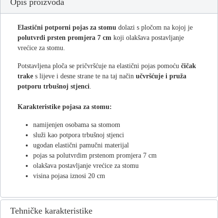
Opis proizvoda
Elastični potporni pojas za stomu
dolazi s pločom na kojoj je
polutvrdi prsten promjera 7 cm
koji olakšava postavljanje
vrećice za stomu.
Potstavljena ploča se pričvršćuje na elastični pojas pomoću
čičak
trake
s lijeve i desne strane te na taj način
učvršćuje i pruža
potporu trbušnoj stjenci
.
Karakteristike pojasa za stomu:
namijenjen osobama sa stomom
služi kao potpora trbušnoj stjenci
ugodan elastični pamučni materijal
pojas sa polutvrdim prstenom promjera 7 cm
olakšava postavljanje vrećice za stomu
visina pojasa iznosi 20 cm
Tehničke karakteristike