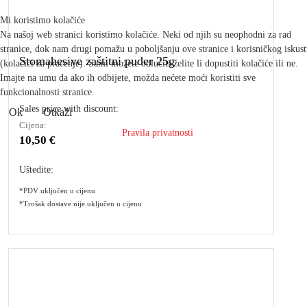
Mi koristimo kolačiće
Na našoj web stranici koristimo kolačiće. Neki od njih su neophodni za rad
stranice, dok nam drugi pomažu u poboljšanju ove stranice i korisničkog iskus
Stomahesive zaštitni puder 25g
(kolačići za praćenje). Sami možete odlučiti želite li dopustiti kolačiće ili ne.
Imajte na umu da ako ih odbijete, možda nećete moći koristiti sve
funkcionalnosti stranice.
Sales price with discount:
Ok
Otkaži
Cijena:
Pravila privatnosti
10,50 €
Uštedite:
*PDV uključen u cijenu
*Trošak dostave nije uključen u cijenu