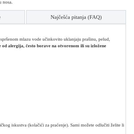
u nosa.
e
Najčešća pitanja (FAQ)
raspršenom mlazu vode učinkovito uklanjaju prašinu, pelud,
e od alergija, često borave na otvorenom ili su izložene
kog iskustva (kolačići za praćenje). Sami možete odlučiti želite li