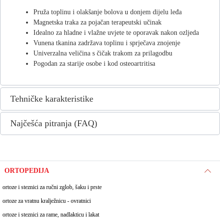
Pruža toplinu i olakšanje bolova u donjem dijelu leđa
Magnetska traka za pojačan terapeutski učinak
Idealno za hladne i vlažne uvjete te oporavak nakon ozljeda
Vunena tkanina zadržava toplinu i sprječava znojenje
Univerzalna veličina s čičak trakom za prilagodbu
Pogodan za starije osobe i kod osteoartritisa
Tehničke karakteristike
Najčešća pitranja (FAQ)
ORTOPEDIJA
ortoze i steznici za ručni zglob, šaku i prste
ortoze za vratnu kralježnicu - ovratnici
ortoze i steznici za rame, nadlakticu i lakat