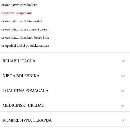
ortoze i steznici za koljeno
pojasevi i suspenzori
ortoze i steznici za kralježnicu
ortoze i steznici za stopalo i gležanj
ortoze i steznici za kuk, bedro i list
ortopedski ulošci po otisku stopala
REHABILITACIJA
NJEGA BOLESNIKA
TOALETNA POMAGALA
MEDICINSKI UREĐAJI
KOMPRESIVNA TERAPIJA