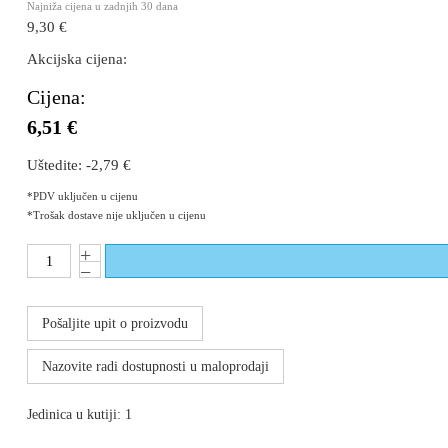
Najniža cijena u zadnjih 30 dana
9,30 €
Akcijska cijena:
Cijena:
6,51 €
Uštedite:
-2,79 €
*PDV uključen u cijenu
*Trošak dostave nije uključen u cijenu
Pošaljite upit o proizvodu
Nazovite radi dostupnosti u maloprodaji
Jedinica u kutiji: 1