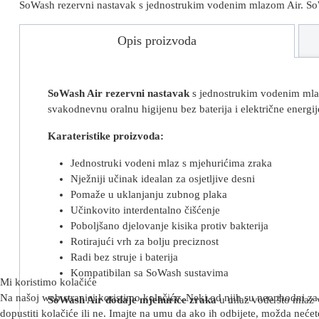
SoWash rezervni nastavak s jednostrukim vodenim mlazom Air. SoWas
Opis proizvoda
SoWash Air rezervni nastavak
s jednostrukim vodenim mlazo
svakodnevnu oralnu higijenu bez baterija i električne energij
Karateristike proizvoda:
Jednostruki vodeni mlaz s mjehurićima zraka
Nježniji učinak idealan za osjetljive desni
Pomaže u uklanjanju zubnog plaka
Učinkovito interdentalno čišćenje
Poboljšano djelovanje kisika protiv bakterija
Rotirajući vrh za bolju preciznost
Radi bez struje i baterija
Kompatibilan sa SoWash sustavima
Mi koristimo kolačiće
Na našoj web stranici koristimo kolačiće. Neki od njih su neophodni za 
SoWash Air dodaje mjehuriće zraka
u mlaz vode što mlaz v
dopustiti kolačiće ili ne. Imajte na umu da ako ih odbijete, možda nećete