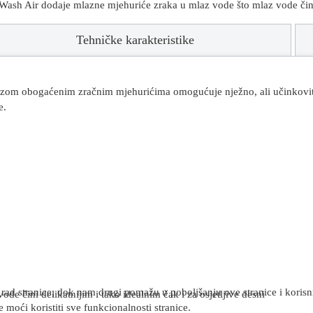
h Air dodaje mlazne mjehuriće zraka u mlaz vode što mlaz vode čini del
Tehničke karakteristike
m obogaćenim zračnim mjehurićima omogućuje nježno, ali učinkovito čiš
e.
rad stranice, dok nam drugi pomažu u poboljšanju ove stranice i korisnič
ode čini delikatnijim i tako idealnim čak i za osjetljive desni
 moći koristiti sve funkcionalnosti stranice.