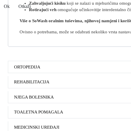
Zahvaljujući kisiku
koji se nalazi u mjehurićima omogu
Ok
Otkaži
Rotirajući vrh
omogućuje učinkovitije interdentalno či
Više o SoWash oralnim tuševima, njihovoj namjeni i korišt
Ovisno o potrebama, može se odabrati nekoliko vrsta nastav
ORTOPEDIJA
REHABILITACIJA
NJEGA BOLESNIKA
TOALETNA POMAGALA
MEDICINSKI UREĐAJI