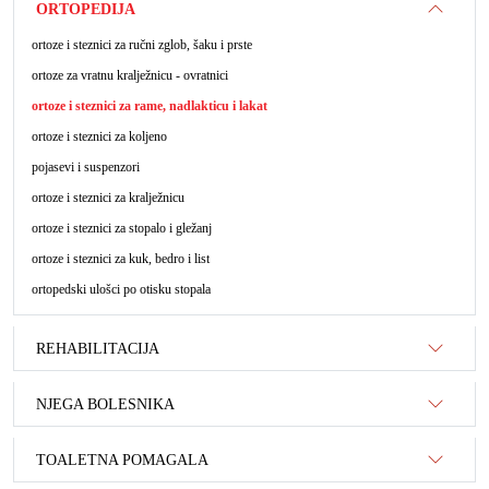
ORTOPEDIJA
ortoze i steznici za ručni zglob, šaku i prste
ortoze za vratnu kralježnicu - ovratnici
ortoze i steznici za rame, nadlakticu i lakat
ortoze i steznici za koljeno
pojasevi i suspenzori
ortoze i steznici za kralježnicu
ortoze i steznici za stopalo i gležanj
ortoze i steznici za kuk, bedro i list
ortopedski ulošci po otisku stopala
REHABILITACIJA
NJEGA BOLESNIKA
TOALETNA POMAGALA