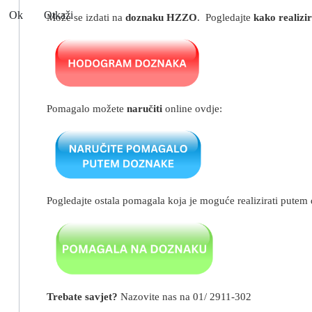
Ok
Otkaži
Može se izdati na
doznaku HZZO
. Pogledajte
kako realizi
Pomagalo možete
naručiti
online ovdje:
Pogledajte ostala pomagala koja je moguće realizirati putem
Trebate savjet?
Nazovite nas na 01/ 2911-302