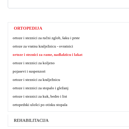
ORTOPEDIJA
ortoze i steznici za ručni zglob, šaku i prste
ortoze za vratnu kralježnicu - ovratnici
ortoze i steznici za rame, nadlakticu i lakat
ortoze i steznici za koljeno
pojasevi i suspenzori
ortoze i steznici za kralježnicu
ortoze i steznici za stopalo i gležanj
ortoze i steznici za kuk, bedro i list
ortopedski ulošci po otisku stopala
REHABILITACIJA