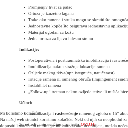
Promjenjiv hvat za palac
Ortoza je izuzetno lagana
Trake oko ramena i struka mogu se skratiti što omoguć
Jednostavne kopče što osigurava jednostavnu aplikacij
Materijal ugodan za kožu
Jedna ortoza za lijevu i desnu stranu
Indikacije:
Postoperativna i posttraumatska imobilizacija i rastere
Imobilizacija nakon stražnje luksacije ramena
Ozljede mekog tkiva(npr. istegnuća, natučenost)
Iritacije ramena ili ramenog obruča (impingement sindrom
Instabilitet ramena
„Follow-up“ tretman nakon ozljede tetive ili mišića bice
Učinci:
Mi koristimo kolačiće
Imobilizacija i
rasterećenje
ramenog zgloba u 15° abud
Na našoj web stranici koristimo kolačiće. Neki od njih su neophodni za 
Za određivanje veličine provjerite
OVDJE
.
dopustiti kolačiće ili ne. Imajte na umu da ako ih odbijete, možda nećete