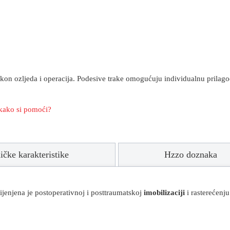
nakon ozljeda i operacija. Podesive trake omogućuju individualnu prilag
i kako si pomoći?
ičke karakteristike
Hzzo doznaka
jenjena je postoperativnoj i posttraumatskoj
imobilizaciji
i rasterećenju