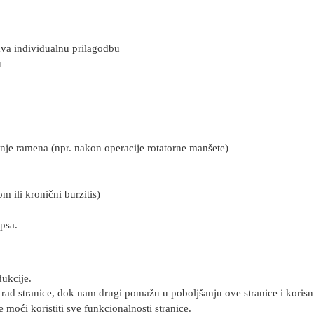
ava individualnu prilagodbu
u
ćenje ramena (npr. nakon operacije rotatorne manšete)
 ili kronični burzitis)
psa.
ukcije.
rad stranice, dok nam drugi pomažu u poboljšanju ove stranice i korisnič
 moći koristiti sve funkcionalnosti stranice.