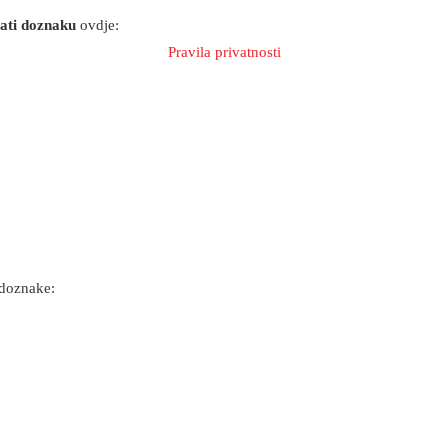
rati doznaku
ovdje:
Pravila privatnosti
 doznake: