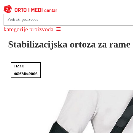
Natrag na: Ortoze i steznici za rame, nadlakticu i lakat
kategorije proizvoda
Stabilizacijska ortoza za rame
HZZO
0606240409003