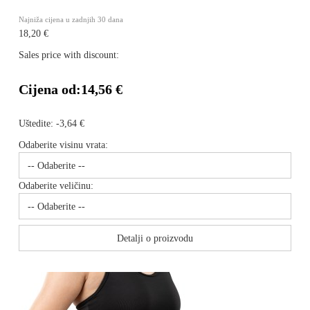
Najniža cijena u zadnjih 30 dana
18,20 €
Sales price with discount:
Cijena od:
14,56 €
Uštedite:
-3,64 €
Odaberite visinu vrata:
Odaberite veličinu:
Detalji o proizvodu