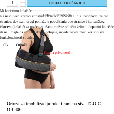
Mi koristimo kolačiće
Detalji o proizvodu
Na našoj web stranici koristimo kolačiće. Neki od njih su neophodni za rad
stranice, dok nam drugi pomažu u poboljšanju ove stranice i korisničkog
iskustva (kolačići za praćenje). Sami možete odlučiti želite li dopustiti kolačiće
ili ne. Imajte na umu da ako ih odbijete, možda nećete moći koristiti sve
funkcionalnosti stranice.
Ok
Otkaži
Pravila privatnosti
Ortoza za imobilizaciju ruke i ramena siva TGO-C
OB 306