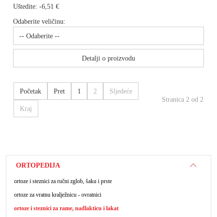
Uštedite:
-6,51 €
Odaberite veličinu:
Detalji o proizvodu
Početak
Pret
1
2
Sljedeće
Stranica 2 od 2
Kraj
ORTOPEDIJA
ortoze i steznici za ručni zglob, šaku i prste
ortoze za vratnu kralježnicu - ovratnici
ortoze i steznici za rame, nadlakticu i lakat