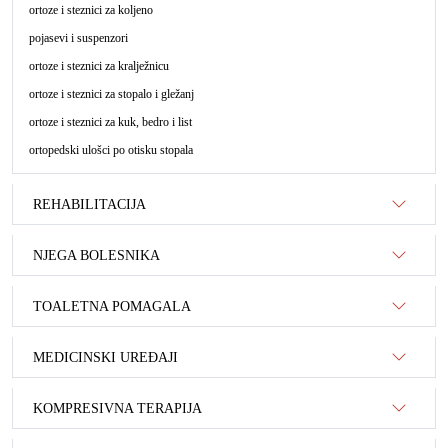
ortoze i steznici za koljeno
pojasevi i suspenzori
ortoze i steznici za kralježnicu
ortoze i steznici za stopalo i gležanj
ortoze i steznici za kuk, bedro i list
ortopedski ulošci po otisku stopala
REHABILITACIJA
NJEGA BOLESNIKA
TOALETNA POMAGALA
MEDICINSKI UREĐAJI
KOMPRESIVNA TERAPIJA