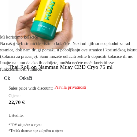
Mi koristimo kolačiće
Na našoj web stranici koristimo kolačiće. Neki od njih su neophodni za rad
stranice, dok nam drugi pomažu u poboljšanju ove stranice i korisničkog iskus
(kolačići za praćenje). Sami možete odlučiti želite li dopustiti kolačiće ili ne.
Imajte na umu da ako ih odbijete, možda nećete moći koristiti sve
Thai Roll on Namman Muay CBD Cryo 75 ml
funkcionalnosti stranice.
Ok
Otkaži
Pravila privatnosti
Sales price with discount:
Cijena:
22,70 €
Uštedite:
*PDV uključen u cijenu
*Trošak dostave nije uključen u cijenu