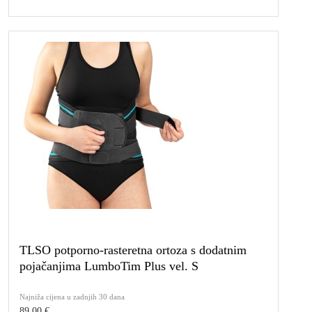
TLSO potporno-rasteretna ortoza s dodatnim
pojačanjima LumboTim Plus vel. S
Najniža cijena u zadnjih 30 dana
89,00 €