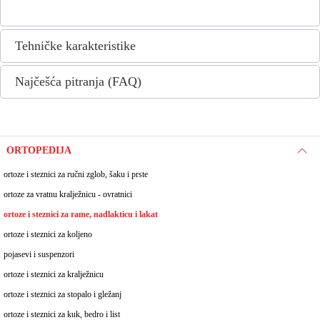
Tehničke karakteristike
Najčešća pitranja (FAQ)
ORTOPEDIJA
ortoze i steznici za ručni zglob, šaku i prste
ortoze za vratnu kralježnicu - ovratnici
ortoze i steznici za rame, nadlakticu i lakat
ortoze i steznici za koljeno
pojasevi i suspenzori
ortoze i steznici za kralježnicu
ortoze i steznici za stopalo i gležanj
ortoze i steznici za kuk, bedro i list