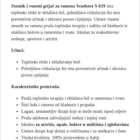
Steznik i vuneni grijač za ramena Scudotex S-619
ima
toplinski efekt te ublažava bol, poboljšava cirkulaciju što ima
preventivni učinak i ubrzava proces cijeljenja. Unisex vuneni
steznik za ramena pruža toplinsku terapiju i zaštitu od hladnoće te
olakšava bolove u ramenima i vratu. Idealan za svakodnevno
nošenje, sportove i artritis.
Učinci:
Toplinski efekt i ublažavanje boli
Poboljšava cirkulaciju što ima preventivni učinak i ubrzava
proces cjeljenja
Karakteristike proizvoda:
Pruža toplinsku terapiju i ublažava bol u ramenima i vratu
Štiti leđa i ramena od hladnoće i propuha
Lagani, nenametljiv dizajn koji se može nositi ispod odjeće
Pruža udobnost zahvaljujući mekoj i toploj vuni
Idealno
za artritis, upale, bolove u mišićima i zglobovima
Unisex dizajn koji dolazi u veličinama i za muškarce i žene
Visoka kvaliteta, 100% proizvedeno u Italiji