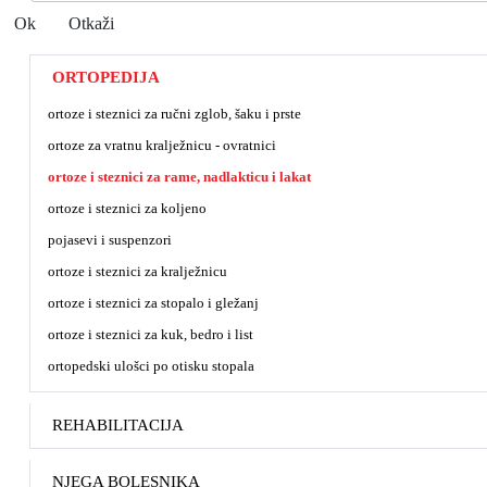
Ok
Otkaži
ORTOPEDIJA
ortoze i steznici za ručni zglob, šaku i prste
ortoze za vratnu kralježnicu - ovratnici
ortoze i steznici za rame, nadlakticu i lakat
ortoze i steznici za koljeno
pojasevi i suspenzori
ortoze i steznici za kralježnicu
ortoze i steznici za stopalo i gležanj
ortoze i steznici za kuk, bedro i list
ortopedski ulošci po otisku stopala
REHABILITACIJA
NJEGA BOLESNIKA