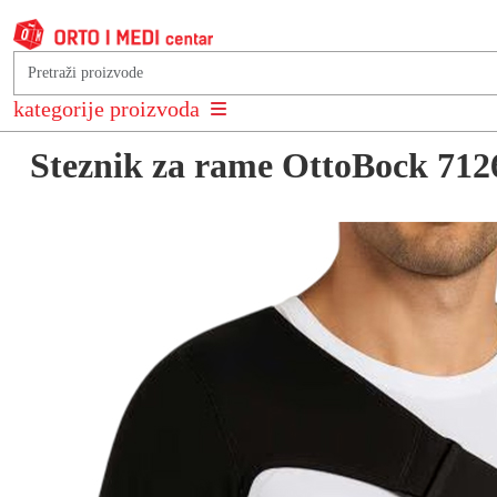
Natrag na: Ortoze i steznici za rame, nadlakticu i lakat
kategorije proizvoda
Steznik za rame OttoBock 712