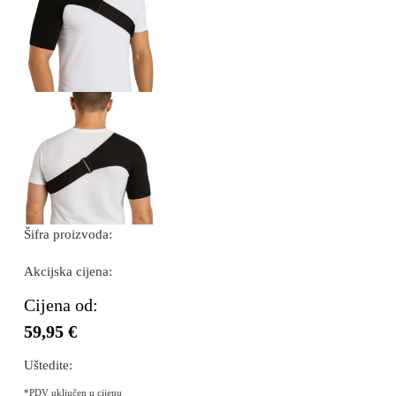
Šifra proizvoda:
Akcijska cijena:
Cijena od:
59,95 €
Uštedite:
*PDV uključen u cijenu