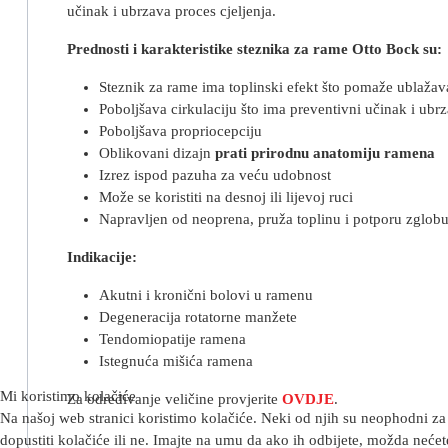
učinak i ubrzava proces cjeljenja.
Prednosti i karakteristike steznika za rame Otto Bock su:
Steznik za rame ima toplinski efekt što pomaže ublažav
Poboljšava cirkulaciju što ima preventivni učinak i ubrz
Poboljšava propriocepciju
Oblikovani dizajn
prati prirodnu anatomiju ramena
Izrez ispod pazuha za veću udobnost
Može se koristiti na desnoj ili lijevoj ruci
Napravljen od neoprena, pruža toplinu i potporu zglob
Indikacije:
Akutni i kronični bolovi u ramenu
Degeneracija rotatorne manžete
Tendomiopatije ramena
Istegnuća mišića ramena
Mi koristimo kolačiće
Za određivanje veličine provjerite
OVDJE
.
Na našoj web stranici koristimo kolačiće. Neki od njih su neophodni za 
dopustiti kolačiće ili ne. Imajte na umu da ako ih odbijete, možda nećete