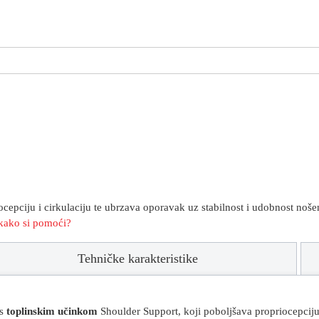
epciju i cirkulaciju te ubrzava oporavak uz stabilnost i udobnost noše
i kako si pomoći?
Tehničke karakteristike
 s
toplinskim učinkom
Shoulder Support, koji poboljšava propriocepciju.