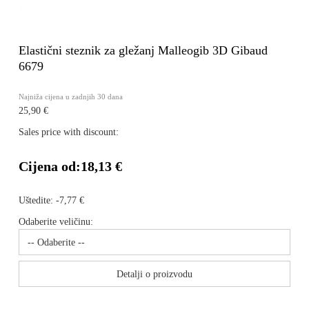
Elastični steznik za gležanj Malleogib 3D Gibaud
6679
Najniža cijena u zadnjih 30 dana
25,90 €
Sales price with discount:
Cijena od:
18,13 €
Uštedite:
-7,77 €
Odaberite veličinu:
Detalji o proizvodu