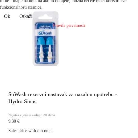
ili ne. Imajte na umu da ako ih odbijete, možda nećete moći koristiti sve
funkcionalnosti stranice.
Ok
Otkaži
Pravila privatnosti
SoWash rezervni nastavak za nazalnu upotrebu -
Hydro Sinus
Najniža cijena u zadnjih 30 dana
9,30 €
Sales price with discount: