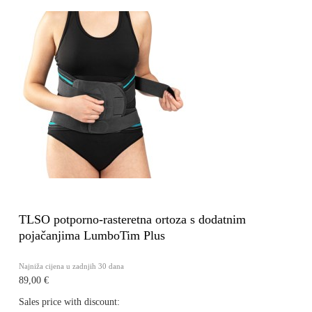
TLSO potporno-rasteretna ortoza s dodatnim
pojačanjima LumboTim Plus
Najniža cijena u zadnjih 30 dana
89,00 €
Sales price with discount: