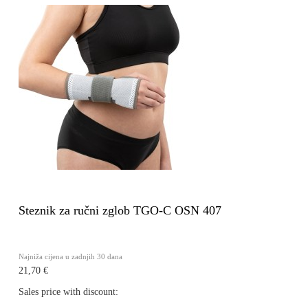
Steznik za ručni zglob TGO-C OSN 407
Najniža cijena u zadnjih 30 dana
21,70 €
Sales price with discount: