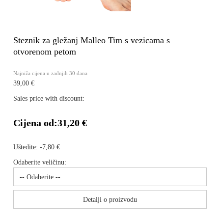
Steznik za gležanj Malleo Tim s vezicama s
otvorenom petom
Najniža cijena u zadnjih 30 dana
39,00 €
Sales price with discount:
Cijena od:
31,20 €
Uštedite:
-7,80 €
Odaberite veličinu:
Detalji o proizvodu