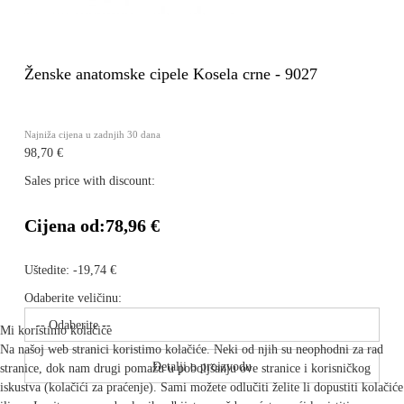
Ženske anatomske cipele Kosela crne - 9027
Najniža cijena u zadnjih 30 dana
98,70 €
Sales price with discount:
Cijena od:
78,96 €
Uštedite:
-19,74 €
Odaberite veličinu:
Mi koristimo kolačiće
Na našoj web stranici koristimo kolačiće. Neki od njih su neophodni za rad
Detalji o proizvodu
stranice, dok nam drugi pomažu u poboljšanju ove stranice i korisničkog
iskustva (kolačići za praćenje). Sami možete odlučiti želite li dopustiti kolačiće