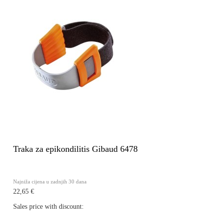
Traka za epikondilitis Gibaud 6478
Najniža cijena u zadnjih 30 dana
22,65 €
Sales price with discount: