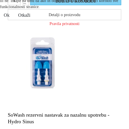
ili ne. Imajte na umu da ako ih odbijete, možda nećete moći koristiti sve
funkcionalnosti stranice.
Detalji o proizvodu
Ok
Otkaži
Pravila privatnosti
SoWash rezervni nastavak za nazalnu upotrebu -
Hydro Sinus