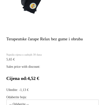
Terapeutske čarape Relax bez gume i obruba
Najniža cijena u zadnjih 30 dana
5,65 €
Sales price with discount:
Cijena od:
4,52 €
Uštedite:
-1,13 €
Odaberite boju: