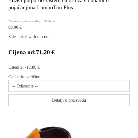
TLSO potporno-rasteretna ortoza s dodatnim
pojačanjima LumboTim Plus
Najniža cijena u zadnjih 30 dana
89,00 €
Sales price with discount:
Cijena od:
71,20 €
Uštedite:
-17,80 €
Odaberite veličinu:
Detalji o proizvodu