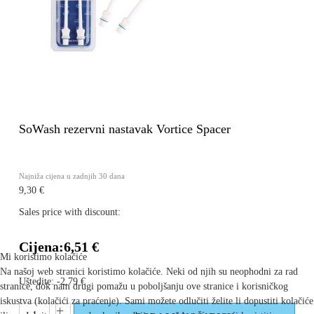
SoWash rezervni nastavak Vortice Spacer
Najniža cijena u zadnjih 30 dana
9,30 €
Sales price with discount:
Cijena:
6,51 €
Mi koristimo kolačiće
Na našoj web stranici koristimo kolačiće. Neki od njih su neophodni za rad
Uštedite:
-2,79 €
stranice, dok nam drugi pomažu u poboljšanju ove stranice i korisničkog
iskustva (kolačići za praćenje). Sami možete odlučiti želite li dopustiti kolačiće