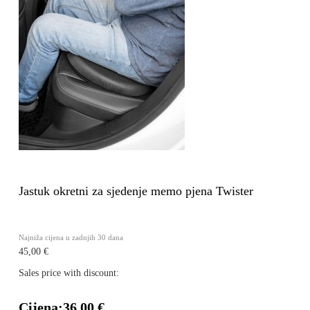
Jastuk okretni za sjedenje memo pjena Twister
Najniža cijena u zadnjih 30 dana
45,00 €
Sales price with discount:
Cijena:
36,00 €