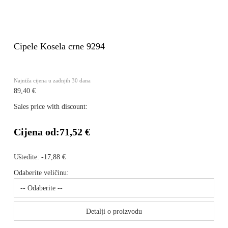
Cipele Kosela crne 9294
Najniža cijena u zadnjih 30 dana
89,40 €
Sales price with discount:
Cijena od:
71,52 €
Uštedite:
-17,88 €
Odaberite veličinu:
Detalji o proizvodu