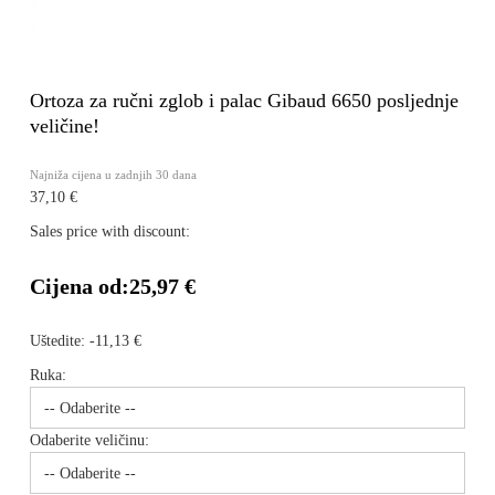
Ortoza za ručni zglob i palac Gibaud 6650 posljednje
veličine!
Najniža cijena u zadnjih 30 dana
37,10 €
Sales price with discount:
Cijena od:
25,97 €
Uštedite:
-11,13 €
Ruka:
Odaberite veličinu: