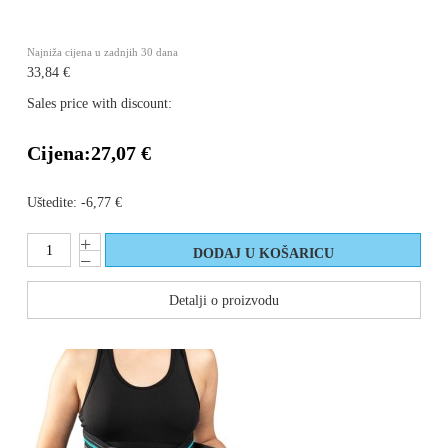
Najniža cijena u zadnjih 30 dana
33,84 €
Sales price with discount:
Cijena:
27,07 €
Uštedite:
-6,77 €
Detalji o proizvodu