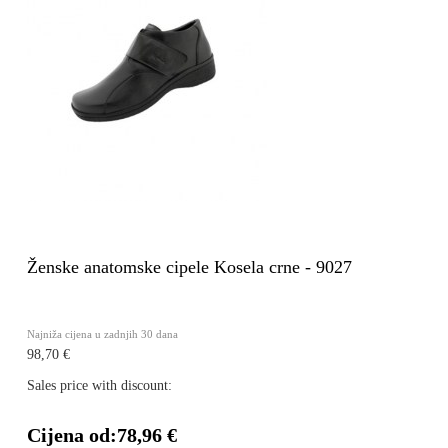
Ženske anatomske cipele Kosela crne - 9027
Najniža cijena u zadnjih 30 dana
98,70 €
Sales price with discount:
Cijena od:
78,96 €