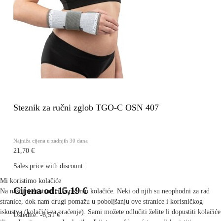
Steznik za ručni zglob TGO-C OSN 407
Najniža cijena u zadnjih 30 dana
21,70 €
Sales price with discount:
Mi koristimo kolačiće
Cijena od:
15,19 €
Na našoj web stranici koristimo kolačiće. Neki od njih su neophodni za rad
stranice, dok nam drugi pomažu u poboljšanju ove stranice i korisničkog
iskustva (kolačići za praćenje). Sami možete odlučiti želite li dopustiti kolačiće
Uštedite:
-6,51 €