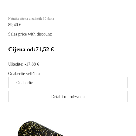
Najniža cijena u zadnjih 30 dana
89,40 €
Sales price with discount:
Cijena od:
71,52 €
Uštedite:
-17,88 €
Odaberite veličinu:
Detalji o proizvodu