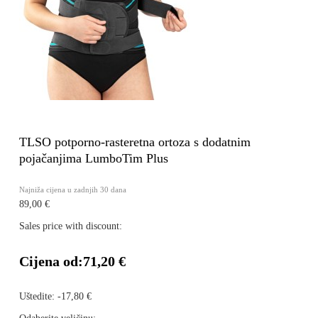
TLSO potporno-rasteretna ortoza s dodatnim
pojačanjima LumboTim Plus
Najniža cijena u zadnjih 30 dana
89,00 €
Sales price with discount:
Cijena od:
71,20 €
Uštedite:
-17,80 €