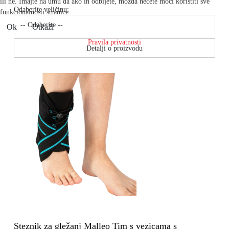
ili ne. Imajte na umu da ako ih odbijete, možda nećete moći koristiti sve
Odaberite veličinu:
funkcionalnosti stranice.
Ok
Otkaži
Pravila privatnosti
Detalji o proizvodu
Steznik za gležanj Malleo Tim s vezicama s