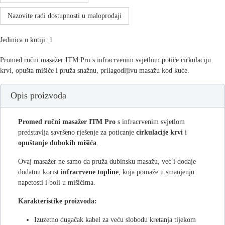
Nazovite radi dostupnosti u maloprodaji
Jedinica u kutiji: 1
Promed ručni masažer ITM Pro s infracrvenim svjetlom potiče cirkulaciju
krvi, opušta mišiće i pruža snažnu, prilagodljivu masažu kod kuće.
Opis proizvoda
Promed ručni masažer ITM Pro
s infracrvenim svjetlom
predstavlja savršeno rješenje za poticanje
cirkulacije krvi
i
opuštanje dubokih mišića
.
Ovaj masažer ne samo da pruža dubinsku masažu, već i dodaje
dodatnu korist
infracrvene topline
, koja pomaže u smanjenju
napetosti i boli u mišićima.
Karakteristike proizvoda:
Izuzetno dugačak kabel za veću slobodu kretanja tijekom