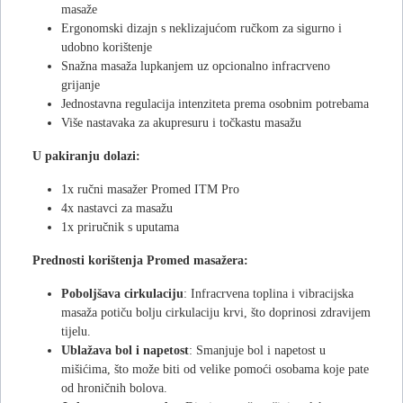
masaže
Ergonomski dizajn s neklizajućom ručkom za sigurno i
udobno korištenje
Snažna masaža lupkanjem uz opcionalno infracrveno
grijanje
Jednostavna regulacija intenziteta prema osobnim potrebama
Više nastavaka za akupresuru i točkastu masažu
U pakiranju dolazi:
1x ručni masažer Promed ITM Pro
4x nastavci za masažu
1x priručnik s uputama
Prednosti korištenja Promed masažera:
Poboljšava cirkulaciju
: Infracrvena toplina i vibracijska
masaža potiču bolju cirkulaciju krvi, što doprinosi zdravijem
tijelu.
Ublažava bol i napetost
: Smanjuje bol i napetost u
mišićima, što može biti od velike pomoći osobama koje pate
od hroničnih bolova.