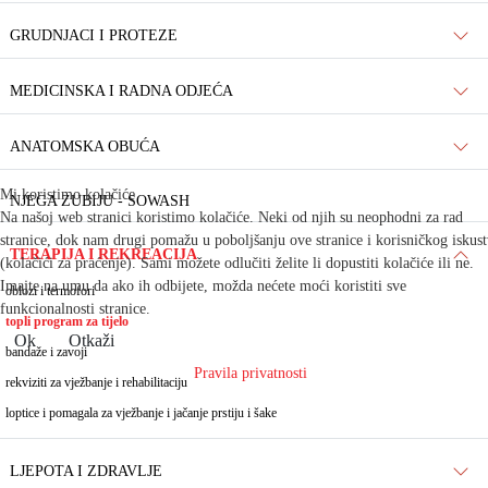
GRUDNJACI I PROTEZE
MEDICINSKA I RADNA ODJEĆA
ANATOMSKA OBUĆA
Mi koristimo kolačiće
NJEGA ZUBIJU - SOWASH
Na našoj web stranici koristimo kolačiće. Neki od njih su neophodni za rad
stranice, dok nam drugi pomažu u poboljšanju ove stranice i korisničkog iskus
TERAPIJA I REKREACIJA
(kolačići za praćenje). Sami možete odlučiti želite li dopustiti kolačiće ili ne.
Imajte na umu da ako ih odbijete, možda nećete moći koristiti sve
oblozi i termofori
funkcionalnosti stranice.
topli program za tijelo
Ok
Otkaži
bandaže i zavoji
Pravila privatnosti
rekviziti za vježbanje i rehabilitaciju
loptice i pomagala za vježbanje i jačanje prstiju i šake
LJEPOTA I ZDRAVLJE