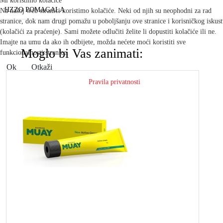
Mi koristimo kolačiće
HZZO POMAGALA
Na našoj web stranici koristimo kolačiće. Neki od njih su neophodni za rad
stranice, dok nam drugi pomažu u poboljšanju ove stranice i korisničkog iskus
(kolačići za praćenje). Sami možete odlučiti želite li dopustiti kolačiće ili ne.
Imajte na umu da ako ih odbijete, možda nećete moći koristiti sve
Moglo bi Vas zanimati:
funkcionalnosti stranice.
Ok
Otkaži
Pravila privatnosti