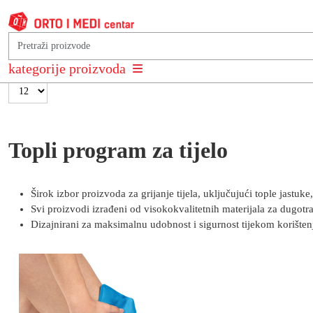
Poredaj po
Cijena proizvoda +/-
kategorije proizvoda
Rezultati 1 - 12 od 35
Topli program za tijelo
Širok izbor proizvoda za grijanje tijela, uključujući tople jastuke,
Svi proizvodi izrađeni od visokokvalitetnih materijala za dugotr
Dizajnirani za maksimalnu udobnost i sigurnost tijekom korišten