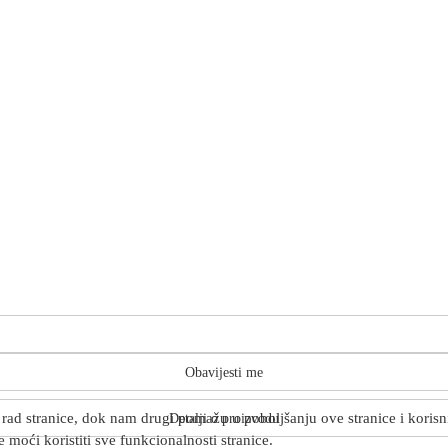
Obavijesti me
rad stranice, dok nam drugi pomažu u poboljšanju ove stranice i korisnič
Detalji o proizvodu
 moći koristiti sve funkcionalnosti stranice.