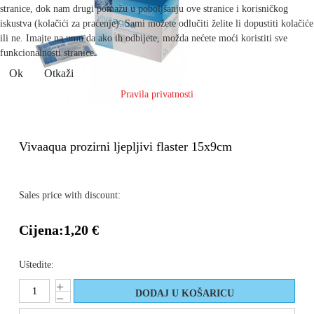
stranice, dok nam drugi pomažu u poboljšanju ove stranice i korisničkog
iskustva (kolačići za praćenje). Sami možete odlučiti želite li dopustiti kolačiće
ili ne. Imajte na umu da ako ih odbijete, možda nećete moći koristiti sve
funkcionalnosti stranice.
Ok
Otkaži
Pravila privatnosti
Vivaaqua prozirni ljepljivi flaster 15x9cm
Sales price with discount:
Cijena:
1,20 €
Uštedite: