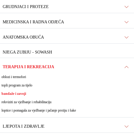
GRUDNJACI I PROTEZE
MEDICINSKA I RADNA ODJEĆA
ANATOMSKA OBUĆA
NJEGA ZUBIJU - SOWASH
TERAPIJA I REKREACIJA
oblozi i termofori
topli program za tijelo
bandaže i zavoji
rekviziti za vježbanje i rehabilitaciju
loptice i pomagala za vježbanje i jačanje prstiju i šake
LJEPOTA I ZDRAVLJE