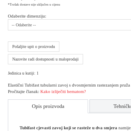
*Trošak dostave nije uključen u cijenu
Odaberite dimenziju:
-- Odaberite --
Pošaljite upit o proizvodu
Nazovite radi dostupnosti u maloprodaji
Jedinica u kutiji: 1
Elastični Tubifast tubularni zavoj s dvosmjernim rastezanjem pruža s
Pročitajte članak:
Kako izliječiti hematom?
Opis proizvoda
Tehničke
Tubifast cjevasti zavoj koji se rasteže u dva smjera
namijen