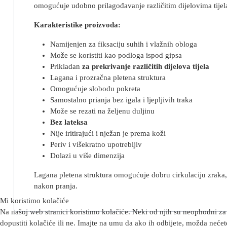
omogućuje udobno prilagođavanje različitim dijelovima tijela
Karakteristike proizvoda:
Namijenjen za fiksaciju suhih i vlažnih obloga
Može se koristiti kao podloga ispod gipsa
Prikladan
za prekrivanje različitih dijelova tijela
Lagana i prozračna pletena struktura
Omogućuje slobodu pokreta
Samostalno prianja bez igala i ljepljivih traka
Može se rezati na željenu duljinu
Bez lateksa
Nije iritirajući i nježan je prema koži
Periv i višekratno upotrebljiv
Dolazi u više dimenzija
Lagana pletena struktura omogućuje dobru cirkulaciju zraka, 
nakon pranja.
Mi koristimo kolačiće
Na našoj web stranici koristimo kolačiće. Neki od njih su neophodni za 
dopustiti kolačiće ili ne. Imajte na umu da ako ih odbijete, možda nećete