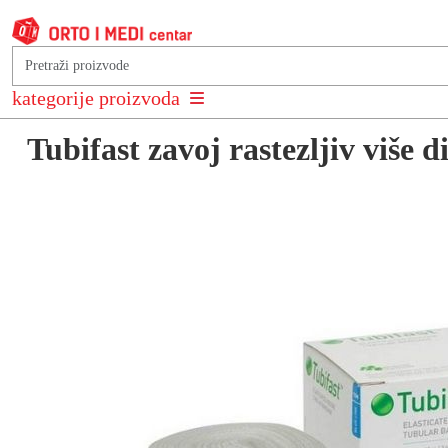
Natrag na: Bandaže i zavoji
kategorije proizvoda
Tubifast zavoj rastezljiv više 