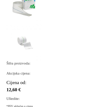
Šifra proizvoda:
Akcijska cijena:
Cijena od:
12,60 €
Uštedite:
*PDV uključen u cijenu