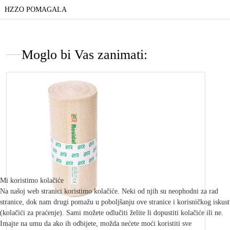
HZZO POMAGALA
Moglo bi Vas zanimati:
Mi koristimo kolačiće
Na našoj web stranici koristimo kolačiće. Neki od njih su neophodni za rad
stranice, dok nam drugi pomažu u poboljšanju ove stranice i korisničkog iskus
(kolačići za praćenje). Sami možete odlučiti želite li dopustiti kolačiće ili ne.
Imajte na umu da ako ih odbijete, možda nećete moći koristiti sve