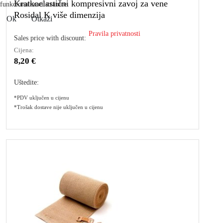
Kratkoelastični kompresivni zavoj za vene
funkcionalnosti stranice.
Rosidal K više dimenzija
Ok
Otkaži
Pravila privatnosti
Sales price with discount:
Cijena:
8,20 €
Uštedite:
*PDV uključen u cijenu
*Trošak dostave nije uključen u cijenu