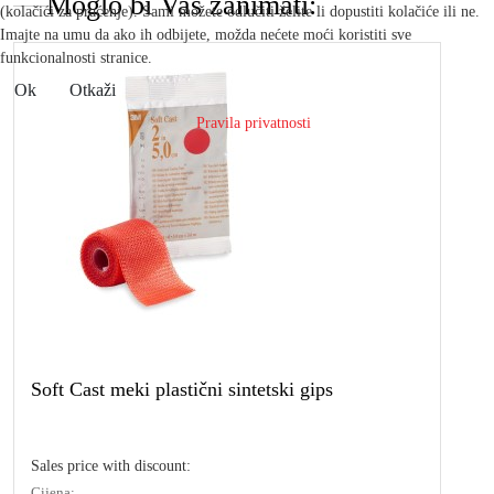
Moglo bi Vas zanimati:
(kolačići za praćenje). Sami možete odlučiti želite li dopustiti kolačiće ili ne.
Imajte na umu da ako ih odbijete, možda nećete moći koristiti sve
funkcionalnosti stranice.
Ok
Otkaži
Pravila privatnosti
Soft Cast meki plastični sintetski gips
Sales price with discount:
Cijena: