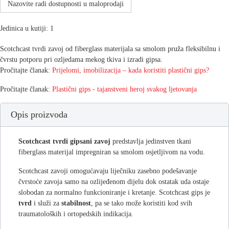
Nazovite radi dostupnosti u maloprodaji
Jedinica u kutiji: 1
Scotchcast tvrdi zavoj od fiberglass materijala sa smolom pruža fleksibilnu i
čvrstu potporu pri ozljedama mekog tkiva i izradi gipsa.
Pročitajte članak:
Prijelomi, imobilizacija – kada koristiti plastični gips?
Pročitajte članak:
Plastični gips - tajanstveni heroj svakog ljetovanja
Opis proizvoda
Scotchcast tvrdi
gipsani
zavoj
predstavlja jedinstven tkani
fiberglass materijal impregniran sa smolom osjetljivom na vodu.
Scotchcast zavoji omogućavaju liječniku zasebno podešavanje
čvrstoće zavoja samo na ozlijeđenom dijelu dok ostatak uda ostaje
slobodan za normalno funkcioniranje i kretanje. Scotchcast gips je
tvrd
i služi za
stabilnost
, pa se tako može koristiti kod svih
traumatoloških i ortopedskih indikacija.