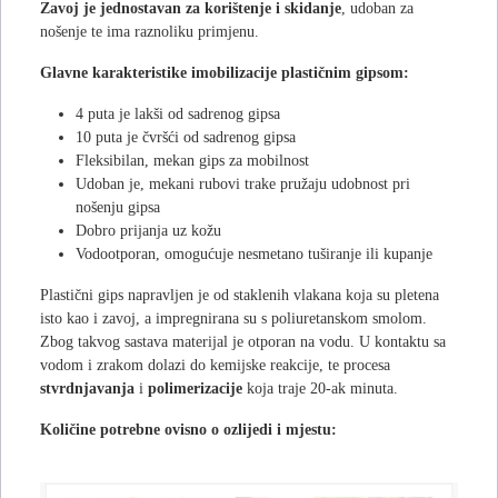
Zavoj je jednostavan za korištenje i skidanje
, udoban za
nošenje te ima raznoliku primjenu.
Glavne karakteristike imobilizacije plastičnim gipsom:
4 puta je lakši od sadrenog gipsa
10 puta je čvršći od sadrenog gipsa
Fleksibilan, mekan gips za mobilnost
Udoban je, mekani rubovi trake pružaju udobnost pri
nošenju gipsa
Dobro prijanja uz kožu
Vodootporan, omogućuje nesmetano tuširanje ili kupanje
Plastični gips napravljen je od staklenih vlakana koja su pletena
isto kao i zavoj, a impregnirana su s poliuretanskom smolom.
Zbog takvog sastava materijal je otporan na vodu. U kontaktu sa
vodom i zrakom dolazi do kemijske reakcije, te procesa
stvrdnjavanja
i
polimerizacije
koja traje 20-ak minuta.
Količine potrebne ovisno o ozlijedi i mjestu: