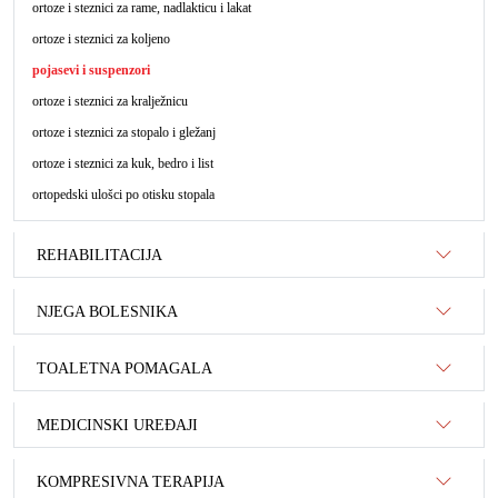
ortoze i steznici za rame, nadlakticu i lakat
ortoze i steznici za koljeno
pojasevi i suspenzori
ortoze i steznici za kralježnicu
ortoze i steznici za stopalo i gležanj
ortoze i steznici za kuk, bedro i list
ortopedski ulošci po otisku stopala
REHABILITACIJA
NJEGA BOLESNIKA
TOALETNA POMAGALA
MEDICINSKI UREĐAJI
KOMPRESIVNA TERAPIJA