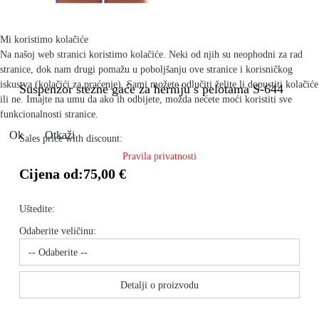
Mi koristimo kolačiće
Na našoj web stranici koristimo kolačiće. Neki od njih su neophodni za rad
stranice, dok nam drugi pomažu u poboljšanju ove stranice i korisničkog
iskustva (kolačići za praćenje). Sami možete odlučiti želite li dopustiti kolačiće
Suspenzor stezne gaće za herniju s pelotama S-644
ili ne. Imajte na umu da ako ih odbijete, možda nećete moći koristiti sve
funkcionalnosti stranice.
Ok
Otkaži
Sales price with discount:
Pravila privatnosti
Cijena od:
75,00 €
Uštedite:
Odaberite veličinu:
Detalji o proizvodu