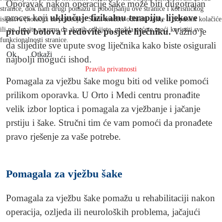
Oporavak nakon operacije šake može biti dugotrajan
stranice, dok nam drugi pomažu u poboljšanju ove stranice i korisničkog
proces koji
uključuje fizikalnu terapiju, lijekove
iskustva (kolačići za praćenje). Sami možete odlučiti želite li dopustiti kolačiće
ili ne. Imajte na umu da ako ih odbijete, možda nećete moći koristiti sve
protiv bolova i redovite posjete liječniku.
Važno je
funkcionalnosti stranice.
da slijedite sve upute svog liječnika kako biste osigurali
Ok
Otkaži
najbolji mogući ishod.
Pravila privatnosti
Pomagala za vježbu šake mogu biti od velike pomoći
prilikom oporavka. U Orto i Medi centru pronađite
velik izbor loptica i pomagala za vježbanje i jačanje
prstiju i šake. Stručni tim će vam pomoći da pronađete
pravo rješenje za vaše potrebe.
Pomagala za vježbu šake
Pomagala za vježbu šake pomažu u rehabilitaciji nakon
operacija, ozljeda ili neuroloških problema, jačajući