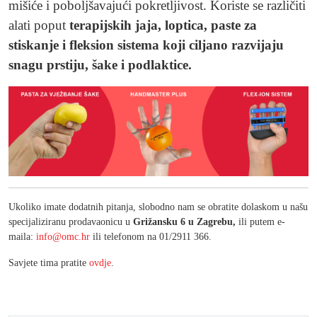
mišiće i poboljšavajući pokretljivost. Koriste se različiti
alati poput
terapijskih jaja, loptica, paste za
stiskanje i fleksion sistema koji ciljano razvijaju
snagu prstiju, šake i podlaktice.
Ukoliko imate dodatnih pitanja, slobodno nam se obratite dolaskom u našu
specijaliziranu prodavaonicu u
Grižansku 6 u Zagrebu,
ili putem e-
maila:
info@omc.hr
ili telefonom na 01/2911 366.
Savjete tima pratite
ovdje
.