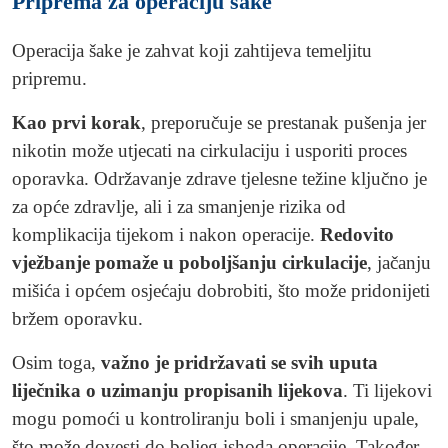
Priprema za operaciju šake
Operacija šake je zahvat koji zahtijeva temeljitu
pripremu.
Kao prvi korak
, preporučuje se prestanak pušenja jer
nikotin može utjecati na cirkulaciju i usporiti proces
oporavka. Održavanje zdrave tjelesne težine ključno je
za opće zdravlje, ali i za smanjenje rizika od
komplikacija tijekom i nakon operacije.
Redovito
vježbanje pomaže u poboljšanju cirkulacije
, jačanju
mišića i općem osjećaju dobrobiti, što može pridonijeti
bržem oporavku.
Osim toga,
važno je pridržavati se svih uputa
liječnika o uzimanju propisanih lijekova
. Ti lijekovi
mogu pomoći u kontroliranju boli i smanjenju upale,
što može dovesti do boljeg ishoda operacije. Također,