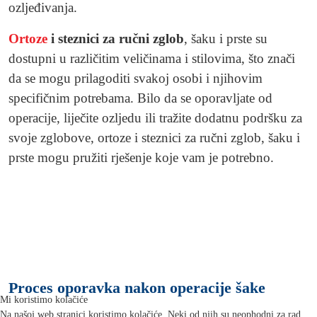
ozljeđivanja.
Ortoze
i steznici za ručni zglob
, šaku i prste su
dostupni u različitim veličinama i stilovima, što znači
da se mogu prilagoditi svakoj osobi i njihovim
specifičnim potrebama. Bilo da se oporavljate od
operacije, liječite ozljedu ili tražite dodatnu podršku za
svoje zglobove, ortoze i steznici za ručni zglob, šaku i
prste mogu pružiti rješenje koje vam je potrebno.
Asortiman ortoza i steznika za ručni
zglob
Proces oporavka nakon operacije šake
Mi koristimo kolačiće
Na našoj web stranici koristimo kolačiće. Neki od njih su neophodni za rad