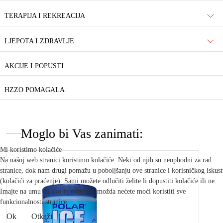
TERAPIJA I REKREACIJA
LJEPOTA I ZDRAVLJE
AKCIJE I POPUSTI
HZZO POMAGALA
Moglo bi Vas zanimati:
Mi koristimo kolačiće
Na našoj web stranici koristimo kolačiće. Neki od njih su neophodni za rad
stranice, dok nam drugi pomažu u poboljšanju ove stranice i korisničkog iskus
(kolačići za praćenje). Sami možete odlučiti želite li dopustiti kolačiće ili ne.
Imajte na umu da ako ih odbijete, možda nećete moći koristiti sve
funkcionalnosti stranice.
Ok
Otkaži