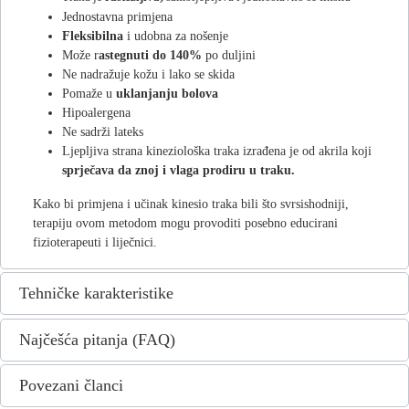
Jednostavna primjena
Fleksibilna
i udobna za nošenje
Može r
astegnuti do 140%
po duljini
Ne nadražuje kožu i lako se skida
Pomaže u
uklanjanju bolova
H
ipoalergena
Ne sadrži lateks
Ljepljiva strana
kineziološka traka izrađena je od akrila
koji
sprječava da znoj i vlaga
prodiru u traku.
Kako bi primjena i učinak kinesio traka bili što svrsishodniji,
terapiju ovom metodom mogu provoditi posebno educirani
fizioterapeuti i liječnici.
Tehničke karakteristike
Najčešća pitanja (FAQ)
Povezani članci