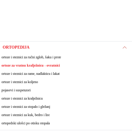
ORTOPEDIJA
ortoze i steznici za ručni zglob, šaku i prste
ortoze za vratnu kralježnicu - ovratnici
ortoze i steznici za rame, nadlakticu i lakat
ortoze i steznici za koljeno
pojasevi i suspenzori
ortoze i steznici za kralježnicu
ortoze i steznici za stopalo i gležanj
ortoze i steznici za kuk, bedro i list
ortopedski ulošci po otisku stopala