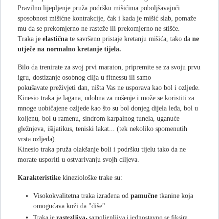
Pravilno lijepljenje pruža podršku mišićima poboljšavajući
sposobnost mišićne kontrakcije, čak i kada je mišić slab, pomaže
mu da se prekomjerno ne rasteže ili prekomjerno ne stišće.
Traka je
elastična
te savršeno pristaje kretanju mišića, tako da
ne
utječe na normalno kretanje tijela.
Bilo da trenirate za svoj prvi maraton, pripremite se za svoju prvu
igru, dostizanje osobnog cilja u fitnessu ili samo
pokušavate preživjeti dan, ništa Vas ne usporava kao bol i ozljede.
Kinesio traka je lagana, udobna za nošenje i može se koristiti za
mnoge uobičajene ozljede kao što su bol donjeg dijela leđa, bol u
koljenu, bol u ramenu, sindrom karpalnog tunela, uganuće
gležnjeva, išijatikus, teniski lakat... (tek nekoliko spomenutih
vrsta ozljeda).
Kinesio traka pruža olakšanje boli i podršku tijelu tako da ne
morate usporiti u ostvarivanju svojh ciljeva.
Karakteristike
kineziološke trake su:
Visokokvalitetna traka izrađena od
pamučne
tkanine koja
omogućava koži da "diše"
,
Traka je
rastezljiva
samoljepljiva i jednostavno se fiksira