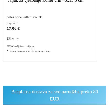
Valjak za vježbanje Roller crni 45x13,5 cm
Sales price with discount:
Cijena:
17,00 €
Uštedite:
*PDV uključen u cijenu
*Trošak dostave nije uključen u cijenu
Besplatna dostava za sve narudžbe preko 80
EUR