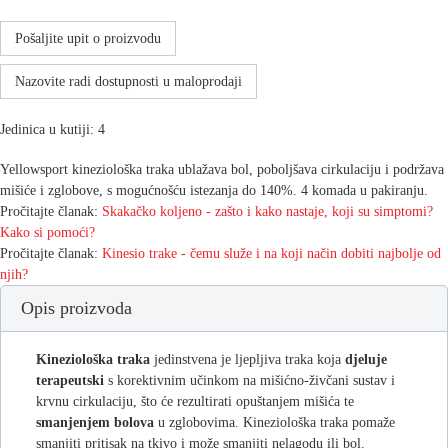
Pošaljite upit o proizvodu
Nazovite radi dostupnosti u maloprodaji
Jedinica u kutiji: 4
Yellowsport kineziološka traka ublažava bol, poboljšava cirkulaciju i podržava
mišiće i zglobove, s mogućnošću istezanja do 140%. 4 komada u pakiranju.
Pročitajte članak:
Skakačko koljeno - zašto i kako nastaje, koji su simptomi?
Kako si pomoći?
Pročitajte članak:
Kinesio trake - čemu služe i na koji način dobiti najbolje od
njih?
Opis proizvoda
Kineziološka traka
jedinstvena je ljepljiva traka koja
djeluje
terapeutski
s korektivnim učinkom na mišićno-živčani sustav i
krvnu cirkulaciju, što će rezultirati opuštanjem mišića te
smanjenjem bolova
u zglobovima. Kineziološka traka pomaže
smanjiti pritisak na tkivo i može smanjiti nelagodu ili bol.