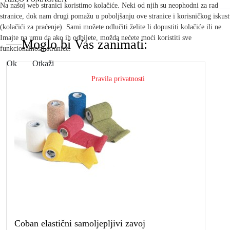
Na našoj web stranici koristimo kolačiće. Neki od njih su neophodni za rad
stranice, dok nam drugi pomažu u poboljšanju ove stranice i korisničkog iskus
(kolačići za praćenje). Sami možete odlučiti želite li dopustiti kolačiće ili ne.
Imajte na umu da ako ih odbijete, možda nećete moći koristiti sve
Moglo bi Vas zanimati:
funkcionalnosti stranice.
Ok
Otkaži
Pravila privatnosti
Coban elastični samoljepljivi zavoj