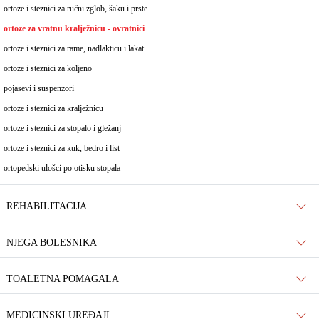
ortoze i steznici za ručni zglob, šaku i prste
ortoze za vratnu kralježnicu - ovratnici
ortoze i steznici za rame, nadlakticu i lakat
ortoze i steznici za koljeno
pojasevi i suspenzori
ortoze i steznici za kralježnicu
ortoze i steznici za stopalo i gležanj
ortoze i steznici za kuk, bedro i list
ortopedski ulošci po otisku stopala
REHABILITACIJA
NJEGA BOLESNIKA
TOALETNA POMAGALA
MEDICINSKI UREĐAJI