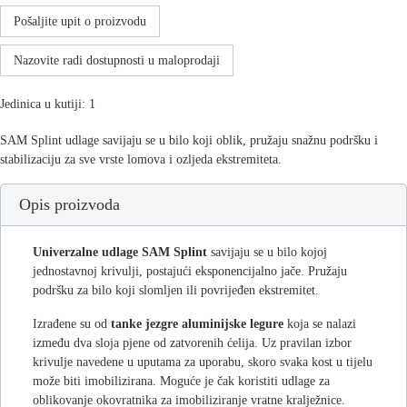
Pošaljite upit o proizvodu
Nazovite radi dostupnosti u maloprodaji
Jedinica u kutiji: 1
SAM Splint udlage savijaju se u bilo koji oblik, pružaju snažnu podršku i
stabilizaciju za sve vrste lomova i ozljeda ekstremiteta.
Opis proizvoda
Univerzalne udlage SAM Splint
savijaju se u bilo kojoj
jednostavnoj krivulji, postajući eksponencijalno jače. Pružaju
podršku za bilo koji slomljen ili povrijeđen ekstremitet.
Izrađene su od
tanke jezgre aluminijske legure
koja se nalazi
između dva sloja pjene od zatvorenih ćelija. Uz pravilan izbor
krivulje navedene u uputama za uporabu, skoro svaka kost u tijelu
može biti imobilizirana. Moguće je čak koristiti udlage za
oblikovanje okovratnika za imobiliziranje vratne kralježnice.