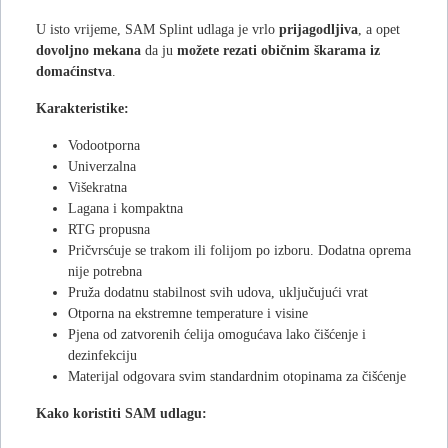
U isto vrijeme, SAM Splint udlaga je vrlo
prijagodljiva
, a opet
dovoljno mekana
da ju
možete rezati običnim škarama iz
domaćinstva
.
Karakteristike:
Vodootporna
Univerzalna
Višekratna
Lagana i kompaktna
RTG propusna
Pričvrsćuje se trakom ili folijom po izboru. Dodatna oprema
nije potrebna
Pruža dodatnu stabilnost svih udova, uključujući vrat
Otporna na ekstremne temperature i visine
Pjena od zatvorenih ćelija omogućava lako čišćenje i
dezinfekciju
Materijal odgovara svim standardnim otopinama za čišćenje
Kako koristiti SAM udlagu: