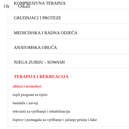
KOMPRESIVNA TERAPIJA
Ok
Otkaži
GRUDNJACI I PROTEZE
MEDICINSKA I RADNA ODJEĆA
ANATOMSKA OBUĆA
NJEGA ZUBIJU - SOWASH
TERAPIJA I REKREACIJA
oblozi i termofori
topli program za tijelo
bandaže i zavoji
rekviziti za vježbanje i rehabilitaciju
loptice i pomagala za vježbanje i jačanje prstiju i šake