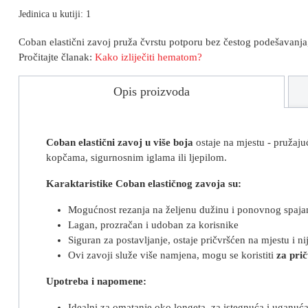
Jedinica u kutiji: 1
Coban elastični zavoj pruža čvrstu potporu bez čestog podešavanja,
Pročitajte članak:
Kako izliječiti hematom?
Opis proizvoda
Coban elastični zavoj u više boja
ostaje na mjestu - pružaj
kopčama, sigurnosnim iglama ili ljepilom.
Karaktaristike Coban elastičnog zavoja su:
Mogućnost rezanja na željenu dužinu i ponovnog spaja
Lagan, prozračan i udoban za korisnike
Siguran za postavljanje, ostaje pričvršćen na mjestu i n
Ovi zavoji služe više namjena, mogu se koristiti
za prič
Upotreba i napomene:
Idealni za omatanje oko longeta, za istegnuća i uganuća 