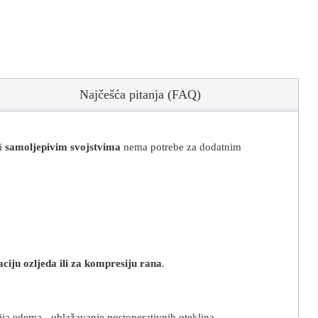
Najčešća pitanja (FAQ)
ći
samoljepivim svojstvima
nema potrebe za dodatnim
aciju ozljeda ili za kompresiju rana
.
sija edema - ublažavanje postoperativnih oteklina .