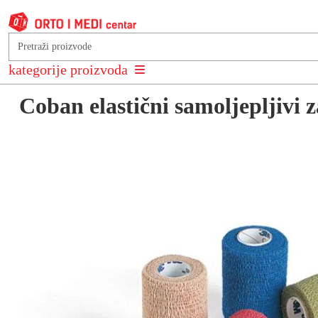
Natrag na: Oblozi i termofori
kategorije proizvoda
Coban elastični samoljepljivi 