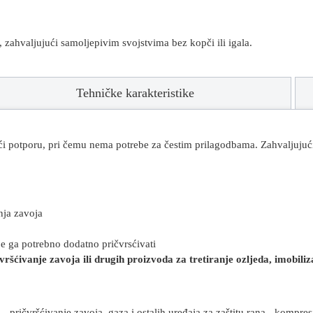
 zahvaljujući samoljepivim svojstvima bez kopči ili igala.
Tehničke karakteristike
ući potporu, pri čemu nema potrebe za čestim prilagodbama. Zahvaljuju
nja zavoja
ije ga potrebno dodatno pričvrsćivati
vršćivanje zavoja ili drugih proizvoda za tretiranje ozljeda, imobiliz
- pričvršćivanje zavoja, gaza i ostalih uređaja za zaštitu rana - kompre