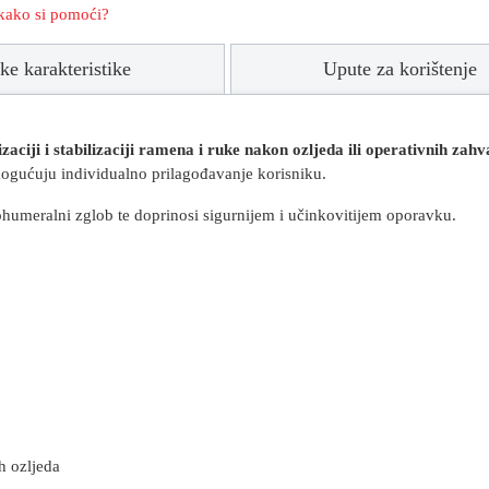
i kako si pomoći?
ke karakteristike
Upute za korištenje
iji i stabilizaciji ramena i ruke nakon ozljeda ili operativnih zahv
mogućuju individualno prilagođavanje korisniku.
humeralni zglob te doprinosi sigurnijem i učinkovitijem oporavku.
ih ozljeda