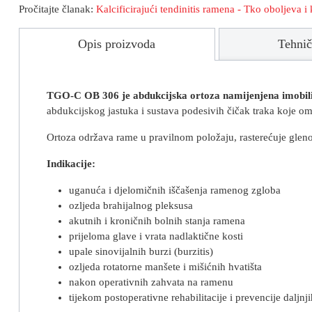
Pročitajte članak:
Kalcificirajući tendinitis ramena - Tko oboljeva 
Opis proizvoda
Tehnič
TGO-C OB 306 je abdukcijska ortoza namijenjena imobilizac
abdukcijskog jastuka i sustava podesivih čičak traka koje o
Ortoza održava rame u pravilnom položaju, rasterećuje gleno
Indikacije:
uganuća i djelomičnih iščašenja ramenog zgloba
ozljeda brahijalnog pleksusa
akutnih i kroničnih bolnih stanja ramena
prijeloma glave i vrata nadlaktične kosti
upale sinovijalnih burzi (burzitis)
ozljeda rotatorne manšete i mišićnih hvatišta
nakon operativnih zahvata na ramenu
tijekom postoperativne rehabilitacije i prevencije daljnj