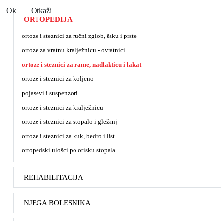
Ok
Otkaži
ORTOPEDIJA
ortoze i steznici za ručni zglob, šaku i prste
ortoze za vratnu kralježnicu - ovratnici
ortoze i steznici za rame, nadlakticu i lakat
ortoze i steznici za koljeno
pojasevi i suspenzori
ortoze i steznici za kralježnicu
ortoze i steznici za stopalo i gležanj
ortoze i steznici za kuk, bedro i list
ortopedski ulošci po otisku stopala
REHABILITACIJA
NJEGA BOLESNIKA