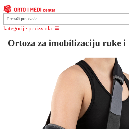
Natrag na: Ortoze i steznici za rame, nadlakticu i lakat
kategorije proizvoda
Ortoza za imobilizaciju ruke