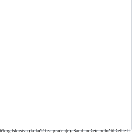
kog iskustva (kolačići za praćenje). Sami možete odlučiti želite li