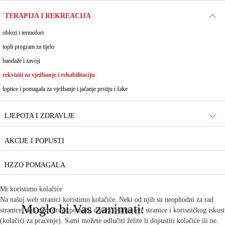
TERAPIJA I REKREACIJA
oblozi i termofori
topli program za tijelo
bandaže i zavoji
rekviziti za vježbanje i rehabilitaciju
loptice i pomagala za vježbanje i jačanje prstiju i šake
LJEPOTA I ZDRAVLJE
AKCIJE I POPUSTI
HZZO POMAGALA
Mi koristimo kolačiće
Na našoj web stranici koristimo kolačiće. Neki od njih su neophodni za rad
Moglo bi Vas zanimati:
stranice, dok nam drugi pomažu u poboljšanju ove stranice i korisničkog iskus
(kolačići za praćenje). Sami možete odlučiti želite li dopustiti kolačiće ili ne.