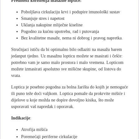
Prednosti korištenja masažne loptice:
Poboljšava cirkulaciju krvi i podupire imunološki sustav
Smanjuje stres i napetost
Uklanja nakupine mliječne kiseline
Pogodno za kućnu upotrebu, rad i putovanja
Bez kvalitetne masaže, nema ni dobrog i pravog napretka.
Stručnjaci ističu da bi optimalno bilo odlaziti na masažu barem
jedanput tjedno. Uz masažnu lopticu možete se masirati i češće:
potrebno vam je samo malo prostora i malo vremena. Lopticom
možete izmasirati apsolutno sve mišićne skupine, od listova do
vrata.
Loptica je posebno pogodna za bolna žarišta do kojih je nemoguće
ili puno teže doći valjkom. Loptica pomaže da prokrvite mišiće i
dijelove u koje možda ne dopire dovoljno kisika, što može
usporavati vaš napredak i oporavak.
Indikacije
:
Atrofija mišića
Poremećaji periferne cirkulacije