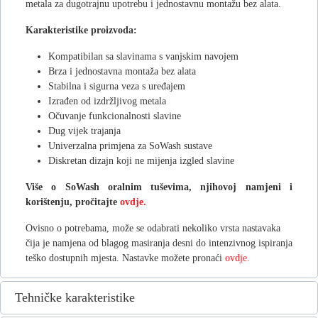
metala za dugotrajnu upotrebu i jednostavnu montažu bez alata.
Karakteristike proizvoda:
Kompatibilan sa slavinama s vanjskim navojem
Brza i jednostavna montaža bez alata
Stabilna i sigurna veza s uređajem
Izrađen od izdržljivog metala
Očuvanje funkcionalnosti slavine
Dug vijek trajanja
Univerzalna primjena za SoWash sustave
Diskretan dizajn koji ne mijenja izgled slavine
Više o SoWash oralnim tuševima, njihovoj namjeni i
korištenju, pročitajte
ovdje.
Ovisno o potrebama, može se odabrati nekoliko vrsta nastavaka
čija je namjena od blagog masiranja desni do intenzivnog ispiranja
teško dostupnih mjesta. Nastavke možete pronaći
ovdje.
Tehničke karakteristike