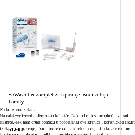
SoWash tuš komplet za ispiranje usta i zubiju
Family
Mi koristimo kolačiće
Sales price with discount:
Na našoj web stranici koristimo kolačiće. Neki od njih su neophodni za rad
stranice, dok nam drugi pomažu u poboljšanju ove stranice i korisničkog iskus
Cijena:
(kolačići za praćenje). Sami možete odlučiti želite li dopustiti kolačiće ili ne.
51,00 €
Imajte na umu da ako ih odbijete, možda nećete moći koristiti sve