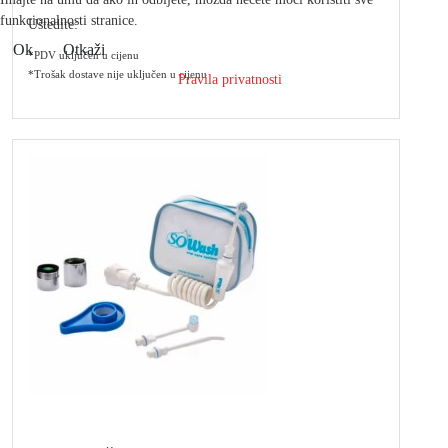
funkcionalnosti stranice.
Uštedite:
Ok
Otkaži
*PDV uključen u cijenu
*Trošak dostave nije uključen u cijenu
Pravila privatnosti