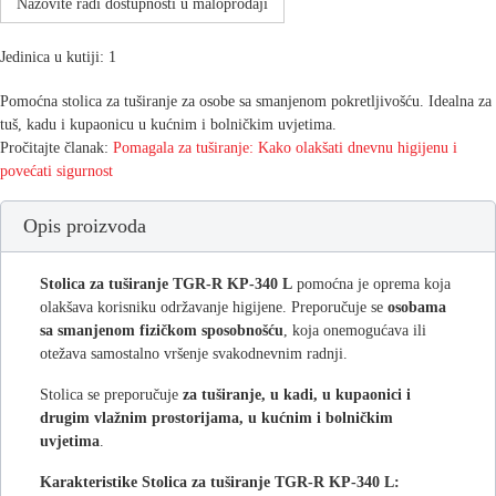
Nazovite radi dostupnosti u maloprodaji
Jedinica u kutiji: 1
Pomoćna stolica za tuširanje za osobe sa smanjenom pokretljivošću. Idealna za
tuš, kadu i kupaonicu u kućnim i bolničkim uvjetima.
Pročitajte članak:
Pomagala za tuširanje: Kako olakšati dnevnu higijenu i
povećati sigurnost
Opis proizvoda
Stolica za tuširanje TGR-R KP-340 L
pomoćna je oprema koja
olakšava korisniku održavanje higijene. Preporučuje se
osobama
sa smanjenom fizičkom sposobnošću
, koja onemogućava ili
otežava samostalno vršenje svakodnevnim radnji.
Stolica
se preporučuje
za tuširanje, u kadi, u kupaonici i
drugim vlažnim prostorijama, u kućnim i bolničkim
uvjetima
.
Karakteristike Stolica za tuširanje TGR-R KP-340 L: