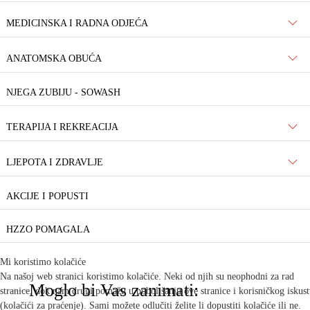
MEDICINSKA I RADNA ODJEĆA
ANATOMSKA OBUĆA
NJEGA ZUBIJU - SOWASH
TERAPIJA I REKREACIJA
LJEPOTA I ZDRAVLJE
AKCIJE I POPUSTI
HZZO POMAGALA
Mi koristimo kolačiće
Na našoj web stranici koristimo kolačiće. Neki od njih su neophodni za rad
Moglo bi Vas zanimati:
stranice, dok nam drugi pomažu u poboljšanju ove stranice i korisničkog iskus
(kolačići za praćenje). Sami možete odlučiti želite li dopustiti kolačiće ili ne.