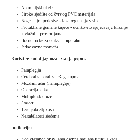
Aluminijski okvir
Široko sjedište od čvrstog PVC materijala
Noge su joj podesive - laka regulacija visine
Protuklizne gumene kapice - učinkovito sprječavaju klizanje
u vlažnim prostorijama
Bočne ručke za olakšanu uporabu
Jednostavna montaža
Koristi se kod dijagnoza i stanja poput:
Paraplegija
Cerebralna paraliza težeg stupnja
Moždani udar (hemiplegije)
Operacija kuka
Multiple skleroze
Starosti
Teže pokretljivosti
Nestabilnosti sjedenja
Indikacije:
Kod otežanog obavljanja osobne higijene u tušu i kadi