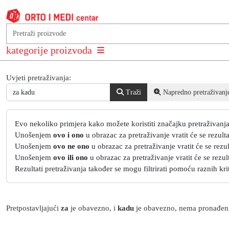
Rezultati pretrage
kategorije proizvoda
Obrazac za pretraživanje
Uvjeti pretraživanja:
Traži
Napredno pretraživanj
Napredno pretraživanje
Evo nekoliko primjera kako možete koristiti značajku pretraživanja
Unošenjem
ovo i ono
u obrazac za pretraživanje vratit će se rezulta
Unošenjem
ovo ne ono
u obrazac za pretraživanje vratit će se rezul
Unošenjem
ovo ili ono
u obrazac za pretraživanje vratit će se rezult
Rezultati pretraživanja također se mogu filtrirati pomoću raznih krite
Pretpostavljajući
za
je obavezno
, i
kadu
je obavezno
, nema pronađeni