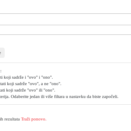
e
:
ti koji sadrže i "ovo" i "ono".
tati koji sadrže "ovo", a ne "ono".
ati koji sadrže "ovo" ili "ono".
rija. Odaberite jedan ili više filtara u nastavku da biste započeli.
h rezultata
Traži ponovo.