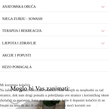
ANATOMSKA OBUĆA
NJEGA ZUBIJU - SOWASH
TERAPIJA I REKREACIJA
LJEPOTA I ZDRAVLJE
AKCIJE I POPUSTI
HZZO POMAGALA
Mi koristimo kolačiće
Moglo bi Vas zanimati:
Na našoj web stranici koristimo kolačiće. Neki od njih su neophodni za rad
stranice, dok nam drugi pomažu u poboljšanju ove stranice i korisničkog iskus
(kolačići za praćenje). Sami možete odlučiti želite li dopustiti kolačiće ili ne.
Imajte na umu da ako ih odbijete, možda nećete moći koristiti sve