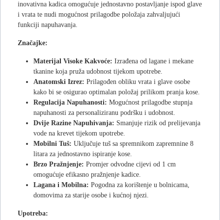
inovativna kadica omogućuje jednostavno postavljanje ispod glave
i vrata te nudi mogućnost prilagodbe položaja zahvaljujući
funkciji napuhavanja.
Značajke:
Materijal Visoke Kakvoće:
Izrađena od lagane i mekane
tkanine koja pruža udobnost tijekom upotrebe.
Anatomski Izrez:
Prilagođen obliku vrata i glave osobe
kako bi se osigurao optimalan položaj prilikom pranja kose.
Regulacija Napuhanosti:
Mogućnost prilagodbe stupnja
napuhanosti za personaliziranu podršku i udobnost.
Dvije Razine Napuhivanja:
Smanjuje rizik od prelijevanja
vode na krevet tijekom upotrebe.
Mobilni Tuš:
Uključuje tuš sa spremnikom zapremnine 8
litara za jednostavno ispiranje kose.
Brzo Pražnjenje:
Promjer odvodne cijevi od 1 cm
omogućuje efikasno pražnjenje kadice.
Lagana i Mobilna:
Pogodna za korištenje u bolnicama,
domovima za starije osobe i kućnoj njezi.
Upotreba: