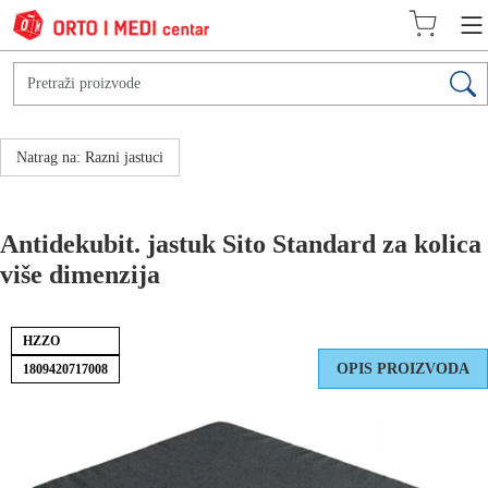
Natrag na: Razni jastuci
Antidekubit. jastuk Sito Standard za kolica
više dimenzija
HZZO
OPIS PROIZVODA
1809420717008