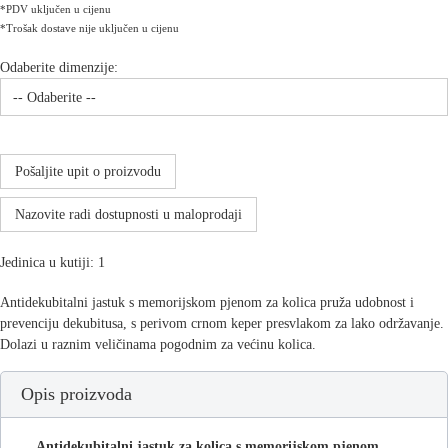
*PDV uključen u cijenu
*Trošak dostave nije uključen u cijenu
Odaberite dimenzije:
Pošaljite upit o proizvodu
Nazovite radi dostupnosti u maloprodaji
Jedinica u kutiji: 1
Antidekubitalni jastuk s memorijskom pjenom za kolica pruža udobnost i
prevenciju dekubitusa, s perivom crnom keper presvlakom za lako održavanje.
Dolazi u raznim veličinama pogodnim za većinu kolica.
Opis proizvoda
Antidekubitalni jastuk za kolica s memorijskom pjenom