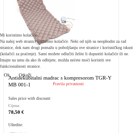
Mi koristimo kolačiće
Na našoj web stranici koristimo kolačiće. Neki od njih su neophodni za rad
stranice, dok nam drugi pomažu u poboljšanju ove stranice i korisničkog iskus
(kolačići za praćenje). Sami možete odlučiti želite li dopustiti kolačiće ili ne.
Imajte na umu da ako ih odbijete, možda nećete moći koristiti sve
funkcionalnosti stranice.
Ok
Otkaži
Antidekubitalni madrac s kompresorom TGR-Y
MB 001-1
Pravila privatnosti
Sales price with discount:
Cijena:
78,50 €
Uštedite: