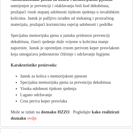
namijenjen je prevenciji i olakšavanju boli kod dekubitusa,
pružajući visok stupanj udobnosti tijekom sjedenja u invalidskim
kolicima. Jastuk je pažljivo izrađen od mekanog i prozračnog
materijala, pružajući korisnicima osjećaj udobnosti i podrške.
Specijalna memorijska pjena u jastuku pridonosi prevenciji
dekubitusa, čineći sjedenje duže vrijeme u kolicima manje
napornim. Jastuk je opremljen crnom perivom keper presvlakom
koja omogućava jednostavno čišćenje i održavanje higijene.
Karakteristike proizvoda:
Jastuk za kolica s memorijskom pjenom
Specijalna memorijska pjena za prevenciju dekubitusa
Visoka udobnost tijekom sjedenja
Lagano održavanje
Crna periva keper presvlaka
Može se izdati na
doznaku HZZO
. Pogledajte
kako realizirati
doznaku
ovdje
.