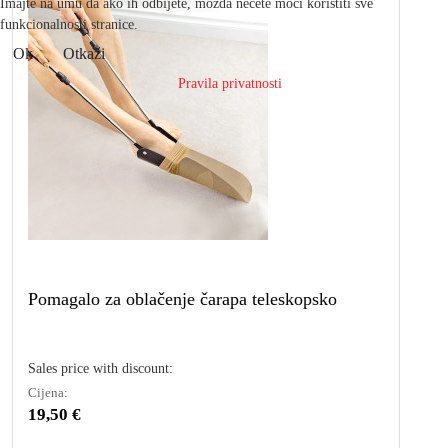
Imajte na umu da ako ih odbijete, možda nećete moći koristiti sve
funkcionalnosti stranice.
Ok
Otkaži
Pravila privatnosti
Pomagalo za oblačenje čarapa teleskopsko
Sales price with discount:
Cijena:
19,50 €