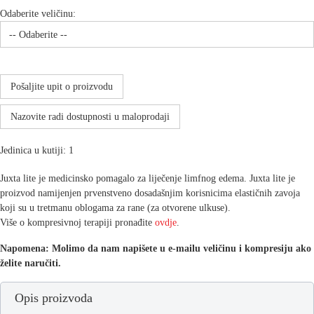
Odaberite veličinu:
Pošaljite upit o proizvodu
Nazovite radi dostupnosti u maloprodaji
Jedinica u kutiji: 1
Juxta lite je medicinsko pomagalo za liječenje limfnog edema. Juxta lite je
proizvod namijenjen prvenstveno dosadašnjim korisnicima elastičnih zavoja
koji su u tretmanu oblogama za rane (za otvorene ulkuse).
Više o kompresivnoj terapiji pronađite
ovdje
.
Napomena: Molimo da nam napišete u e-mailu veličinu i kompresiju ako
želite naručiti.
Opis proizvoda