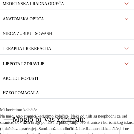
MEDICINSKA I RADNA ODJEĆA
ANATOMSKA OBUĆA
NJEGA ZUBIJU - SOWASH
TERAPIJA I REKREACIJA
LJEPOTA I ZDRAVLJE
AKCIJE I POPUSTI
HZZO POMAGALA
Mi koristimo kolačiće
Na našoj web stranici koristimo kolačiće. Neki od njih su neophodni za rad
Moglo bi Vas zanimati:
stranice, dok nam drugi pomažu u poboljšanju ove stranice i korisničkog iskus
(kolačići za praćenje). Sami možete odlučiti želite li dopustiti kolačiće ili ne.