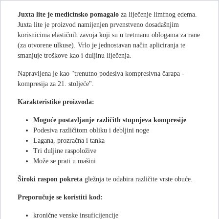
Juxta lite je
medicinsko pomagalo
za liječenje limfnog edema.
Juxta lite je proizvod namijenjen prvenstveno dosadašnjim
korisnicima elastičnih zavoja koji su u tretmanu oblogama za rane
(za otvorene ulkuse). Vrlo je jednostavan način apliciranja te
smanjuje troškove kao i duljinu liječenja.
Napravljena je kao "trenutno podesiva kompresivna čarapa -
kompresija za 21. stoljeće".
Karakteristike proizvoda:
Moguće postavljanje različith stupnjeva kompresije
Podesiva različitom obliku i debljini noge
Lagana, prozračna i tanka
Tri duljine raspoložive
Može se prati u mašini
Široki raspon pokreta
gležnja te odabira različite vrste obuće.
Preporučuje se koristiti kod:
kronične venske insuficijencije